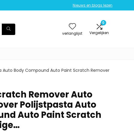
Nieuws en blogs lezen
0
Vergelijken
verlanglijst
ta Auto Body Compound Auto Paint Scratch Remover
cratch Remover Auto
ver Polijstpasta Auto
nd Auto Paint Scratch
ige…