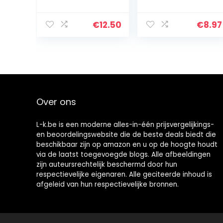
Wax, Scratch
eraar, auto-
And Swirl
reiniger,
Remover Palm
interieurverzorgi
€
12.50
€
8.97
Wax, Leather
ng, draagbare
Cleaner En
multifunctionele
Leather
…
Conditioner…
Over ons
L-k.be is een moderne alles-in-één prijsvergelijkings-
en beoordelingswebsite die de beste deals biedt die
beschikbaar zijn op amazon en u op de hoogte houdt
via de laatst toegevoegde blogs. Alle afbeeldingen
zijn auteursrechtelijk beschermd door hun
respectievelijke eigenaren. Alle geciteerde inhoud is
afgeleid van hun respectievelijke bronnen.