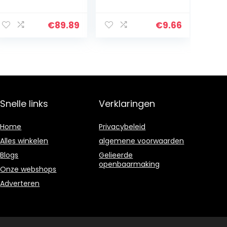
glanzend
reinigingsvloeist
Resedagroen
of, praktisch
RAL 6011 groen in
reinigings- en
€
89.89
€
9.66
set toplak – zeer
onderhoudsmid
dekkend –
del…
roestwerend –
kras…
Snelle links
Verklaringen
Home
Privacybeleid
Alles winkelen
algemene voorwaarden
Blogs
Gelieerde
openbaarmaking
Onze webshops
Adverteren