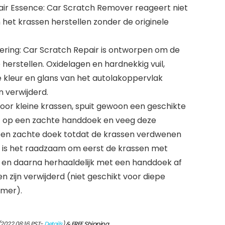
air Essence: Car Scratch Remover reageert niet
het krassen herstellen zonder de originele
dering: Car Scratch Repair is ontworpen om de
e herstellen. Oxidelagen en hardnekkig vuil,
 kleur en glans van het autolakoppervlak
 verwijderd.
voor kleine krassen, spuit gewoon een geschikte
of op een zachte handdoek en veeg deze
 een zachte doek totdat de krassen verdwenen
en is het raadzaam om eerst de krassen met
 en daarna herhaaldelijk met een handdoek af
n zijn verwijderd (niet geschikt voor diepe
imer).
/2022 08:16 PST-
Details
)
&
FREE Shipping
.