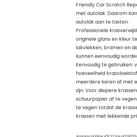
Friendly Car Scratch Rep
met autolak. Daarom kan 
autolak aan te tasten.
Professionele krasverwij
originele glans en kleur t
lakvlekken, bramen en de
kunnen eenvoudig worden
Eenvoudig te gebruiken: 
hoeveelheid krasvloeist
meerdere keren af ​​met
zijn. Voor diepere krass
schuurpapier af te vegen
te vegen totdat de krasse
krassen met lekkende pr
Amazon.nl Price:
€
8.32
(as of 09/03