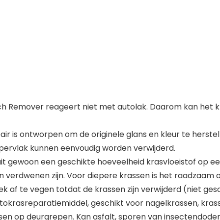
ch Remover reageert niet met autolak. Daarom kan het kr
ir is ontworpen om de originele glans en kleur te herstell
pervlak kunnen eenvoudig worden verwijderd.
spuit gewoon een geschikte hoeveelheid krasvloeistof op
en verdwenen zijn. Voor diepere krassen is het raadzaam
 af te vegen totdat de krassen zijn verwijderd (niet ges
okrasreparatiemiddel, geschikt voor nagelkrassen, krassen
ssen op deurgrepen. Kan asfalt, sporen van insectendoden