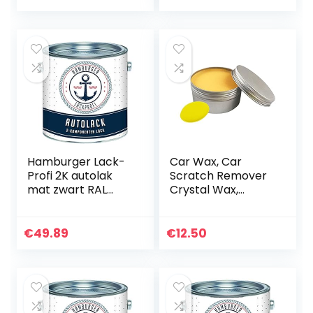
onderhoudsmiddel
…
Hamburger Lack-
Car Wax, Car
Profi 2K autolak
Scratch Remover
mat zwart RAL
Crystal Wax,
9005 zwart in set
Scratch And Swirl
deklak – zeer
Remover Palm
dekkend –
Wax, Leather
€
49.89
€
12.50
roestwerend –
Cleaner En
kras- en slagvast…
Leather
Conditioner…