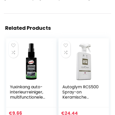
Related Products
Yuxinkang auto-
Autoglym RCS500
interieurreiniger,
Spray-on
multifunctionele
Keramische
reinigingsvloeistof,
Coating autolak
praktisch
bescherming, 500
reinigings- en
ml
€
9.66
€
24.44