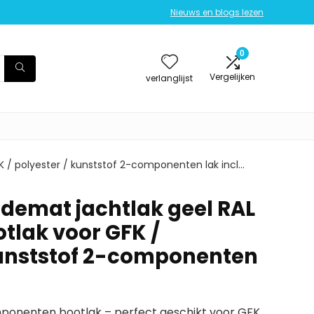
Nieuws en blogs lezen
0
Vergelijken
verlanglijst
FK / polyester / kunststof 2-componenten lak incl…
jdemat jachtlak geel RAL
tlak voor GFK /
kunststof 2-componenten
onenten bootlak – perfect geschikt voor GFK