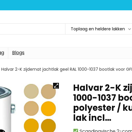
Toplaag en heldere lakken
ag
Blogs
Halvar 2-K zijdemat jachtlak geel RAL 1000-1037 bootlak voor G
Halvar 2-K zi
1000-1037 boo
polyester / 
lak incl…
Scandinavische 2-comp