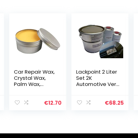
Car Repair Wax,
Lackpoint 2 Liter
Crystal Wax,
Set 2K
Palm Wax,
Automotive Verf
Leather Coating,
Ral 9005 Diepe
120ml Crystal
Zwarte Steen
Wax Palm Wax
Geen Duidelijke
€
12.70
€
68.25
Leather Coating
Vernis
Auto Krassen…