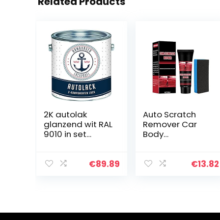
Related Products
2K autolak
Auto Scratch
glanzend wit RAL
Remover Car
9010 in set
Body
toplak – zeer
Compound
dekkend –
Autocratzer
roestwerend –
Remover
€
89.89
€
13.82
kras- en
Scratch Repair
slagvast //
Polijsten Pasta,
Hamburger
Auto Scratch
Lack-Profi…
Repair Sets…