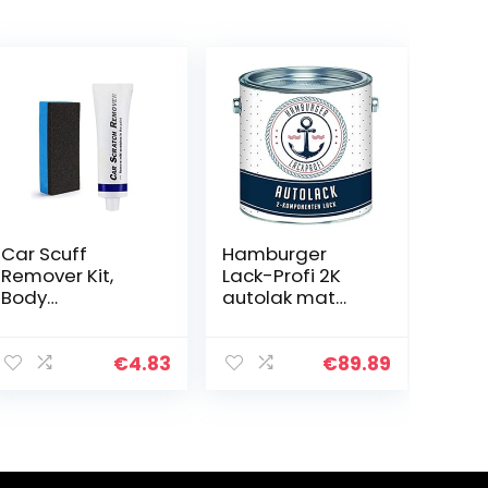
Car Scuff
Hamburger
Remover Kit,
Lack-Profi 2K
Body
autolak mat
Compound Car
Resedagroen
Scratch Repair
RAL 6011 groen in
Kit, Car Polish
set toplak – zeer
€
4.83
€
89.89
Paint Kit, Car
dekkend –
Scratch
roestwerend –
Removal Kit,
kras- en…
Auto Scratch…