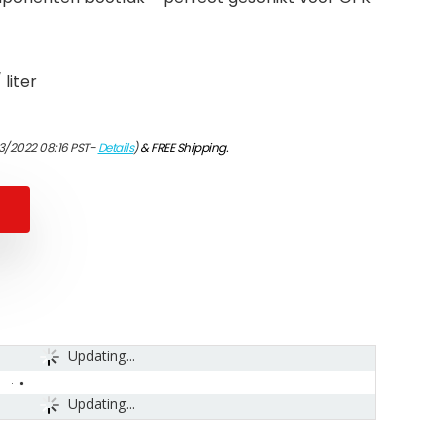
 liter
3/2022 08:16 PST-
Details
)
&
FREE Shipping
.
Updating...
Updating...