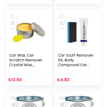
Auto Paint Scratch
Remover Veilige…
Car Wax, Car
Car Scuff Remover
Scratch Remover
Kit, Body
Crystal Wax,
Compound Car
Scratch And Swirl
Scratch Repair Kit,
Remover Palm
Car Polish Paint Kit,
Wax, Leather
Car Scratch
€
12.50
€
4.83
Cleaner En
Removal Kit, Auto
Leather
Scratch…
Conditioner…