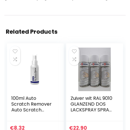
Related Products
100ml Auto
Zuiver wit RAL 9010
Scratch Remover
GLANZEND DOS
Auto Scratch
LACKSPRAY SPRAY
Remover
SPRAYDOSE 400ML
Polijstpasta Auto
€ 19,16/L (3)
Body Compound
€
8.32
€
22.90