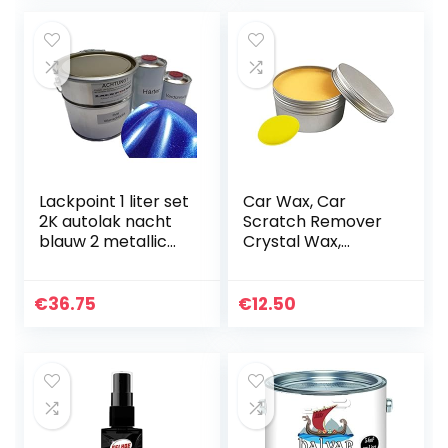
Lackpoint 1 liter set
Car Wax, Car
2K autolak nacht
Scratch Remover
blauw 2 metallic
Crystal Wax,
geen blanke lak
Scratch And Swirl
trend
Remover Palm
Wax, Leather
€
36.75
€
12.50
Cleaner En
Leather
Conditioner…