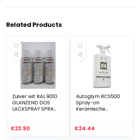
Related Products
Zuiver wit RAL 9010
Autoglym RCS500
GLANZEND DOS
Spray-on
LACKSPRAY SPRAY
Keramische
SPRAYDOSE 400ML
Coating autolak
€ 19,16/L (3)
bescherming, 500
ml
€
22.90
€
24.44