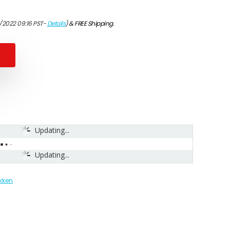
/2022 09:16 PST-
Details
)
&
FREE Shipping
.
Updating...
Updating...
kken