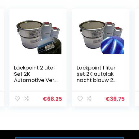
Lackpoint 2 Liter
Lackpoint 1 liter
Set 2K
set 2K autolak
Automotive Verf
nacht blauw 2
Ral 9005 Diepe
metallic geen
Zwarte Steen
blanke lak trend
Geen Duidelijke
€
68.25
€
36.75
Vernis