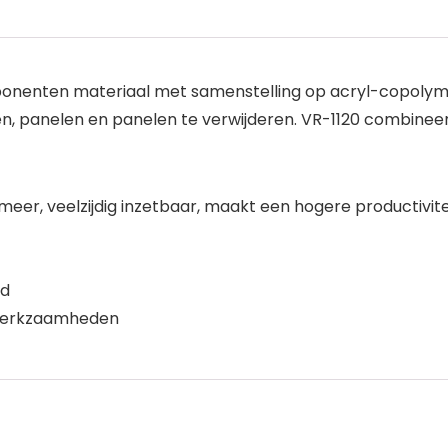
ponenten materiaal met samenstelling op acryl-copoly
 panelen en panelen te verwijderen. VR-1120 combineer
eer, veelzijdig inzetbaar, maakt een hogere productivite
nd
ewerkzaamheden