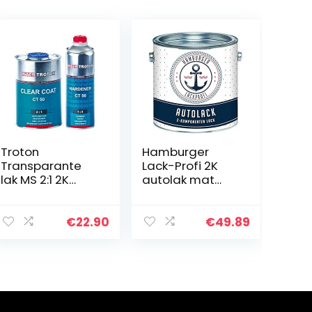
Troton
Hamburger
Transparante
Lack-Profi 2K
lak MS 2:1 2K
autolak mat
CT50 1L +
zwart RAL 9005
verharder 0,5L
zwart in set
acryl
deklak – zeer
€
22.90
€
49.89
krasbestendig
dekkend –
lak Inter
roestwerend –
kras- en
slagvast…