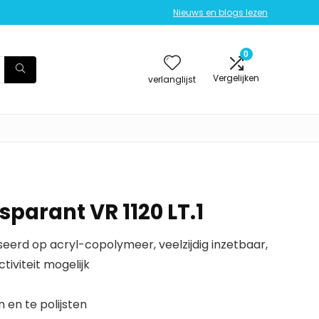
Nieuws en blogs lezen
0
Vergelijken
verlanglijst
parant VR 1120 LT.1
eerd op acryl-copolymeer, veelzijdig inzetbaar,
iviteit mogelijk
 en te polijsten