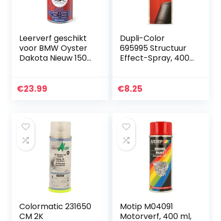
Leerverf geschikt
Dupli-Color
voor BMW Oyster
695995 Structuur
Dakota Nieuw 150
Effect-Spray, 400
ml Auto Leather
ml, Zwart Mat
Color Care
Leather Colour
€
23.99
€
8.25
Spray nakleuren
Colormatic 231650
Motip M04091
CM 2K
Motorverf, 400 ml,