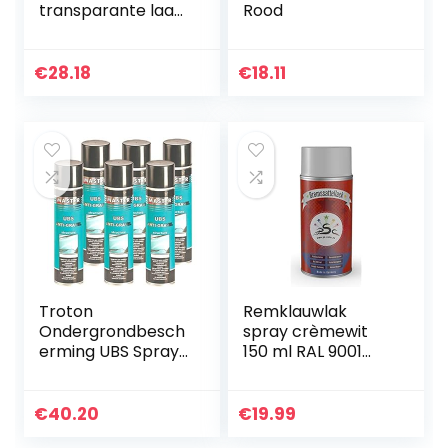
transparante laag
Rood
met hardenmiddel,
200 ml, zijdeglans
€
28.18
€
18.11
Troton
Remklauwlak
Ondergrondbesch
spray crèmewit
erming UBS Spray
150 ml RAL 9001
500ml zwart Anti
auto remklauwlak
Gravex spuitbus
tuning styling
slagbescherming
nakleuren
€
40.20
€
19.99
autoreparatie