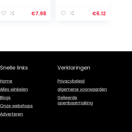
Zilver/ Chroom
€
7.98
€
6.12
Snelle links
Verklaringen
Home
Privacybeleid
Alles winkelen
algemene voorwaarden
Blogs
Gelieerde
openbaarmaking
Onze webshops
Adverteren