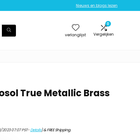
Nieuws en blogs lezen
0
Vergelijken
verlanglijst
rosol True Metallic Brass
4/2023 07:07 PST-
Details
)
&
FREE Shipping
.