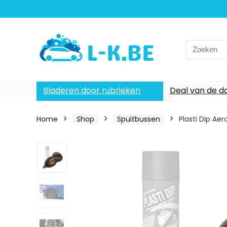
Search
for:
Bladeren door rubrieken
Deal van de d
Home
Shop
Spuitbussen
Plasti Dip Ae