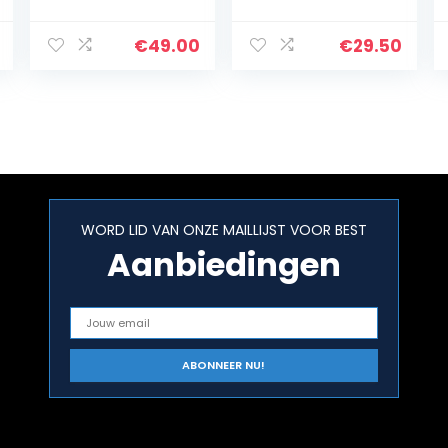
boommachine
1K spray plastic
lak lak spray
lak structuur
spray spuitbus
plastic verf
€
49.00
€
29.50
400ML (6)
WORD LID VAN ONZE MAILLIJST VOOR BEST
Aanbiedingen