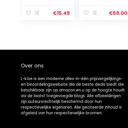
ming lasprimer
Zwart met Matt
spray 400 ml /
Top Coat
per doos incl. HS
€
15.49
€
59.00
Over ons
L-k.be is een moderne alles-in-één prijsvergelijkings-
en beoordelingswebsite die de beste deals biedt die
beschikbaar zijn op amazon en u op de hoogte houdt
via de laatst toegevoegde blogs. Alle afbeeldingen
zijn auteursrechtelijk beschermd door hun
respectievelijke eigenaren. Alle geciteerde inhoud is
afgeleid van hun respectievelijke bronnen.