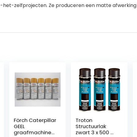
oe-het-zelfprojecten. Ze produceren een matte afwerking r
Förch Caterpillar
Troton
GEEL
Structuurlak
graafmachine
zwart 3 x 500 ml