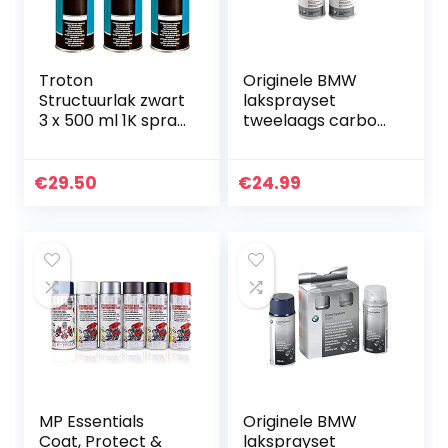
Troton
Originele BMW
Structuurlak zwart
laksprayset
3 x 500 ml 1K spray
tweelaags carbon
plastic lak
zwart met. – 416
structuur plastic
verf
€
29.50
€
24.99
MP Essentials
Originele BMW
Coat, Protect &
laksprayset