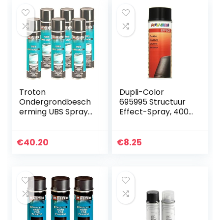
Troton
Dupli-Color
Ondergrondbesch
695995 Structuur
erming UBS Spray
Effect-Spray, 400
500ml zwart Anti
ml, Zwart Mat
Gravex spuitbus
slagbescherming
€
40.20
€
8.25
autoreparatie
bescherming (6)