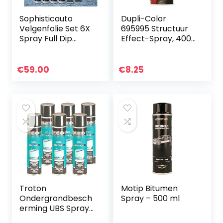
Sophisticauto
Dupli-Color
Velgenfolie Set 6X
695995 Structuur
Spray Full Dip
Effect-Spray, 400
Zwart met Matt
ml, Zwart Mat
Top Coat
€
59.00
€
8.25
Troton
Motip Bitumen
Ondergrondbesch
Spray – 500 ml
erming UBS Spray
500ml zwart Anti