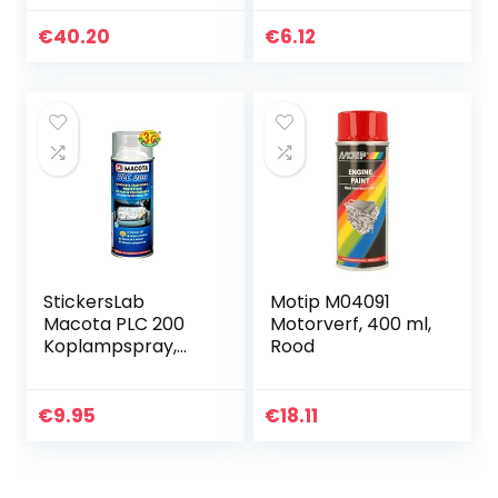
Gravex spuitbus
slagbescherming
€
40.20
€
6.12
autoreparatie
bescherming (6)
StickersLab
Motip M04091
Macota PLC 200
Motorverf, 400 ml,
Koplampspray,
Rood
200/400 ml (200
ml)
€
9.95
€
18.11