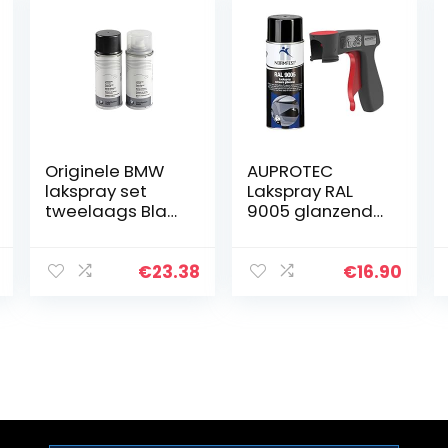
Originele BMW
AUPROTEC
lakspray set
Lakspray RAL
tweelaags Black
9005 glanzend
Sapphire met. –
spuitlak glanslak
475
autolak spray 1x
400 ml + 1x
€
23.38
€
16.90
originele
pistoolgreep