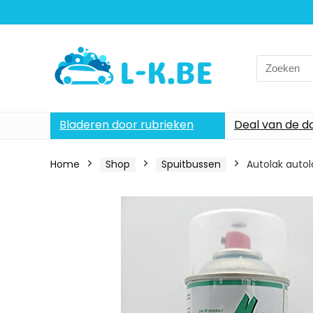
Search
for:
Bladeren door rubrieken
Deal van de d
Home
Shop
Spuitbussen
Autolak auto