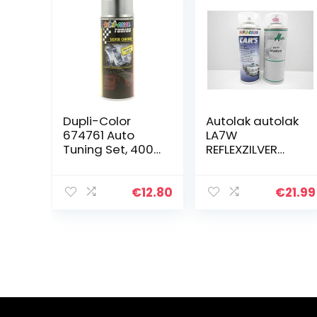
Dupli-Color
Autolak autolak
674761 Auto
LA7W
Tuning Set, 400
REFLEXZILVER
ml, Metallic
METALLIC
Zilver/Chroom
LACKSPRAY
Spray
€
12.80
€
21.99
SPRAYDOSE (2)