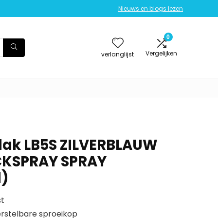
Nieuws en blogs lezen
0
Vergelijken
verlanglijst
lak LB5S ZILVERBLAUW
CKSPRAY SPRAY
1)
st
erstelbare sproeikop