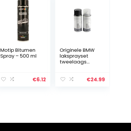
Motip Bitumen
Originele BMW
Spray – 500 ml
laksprayset
tweelaags
carbon zwart
met. – 416
€
6.12
€
24.99