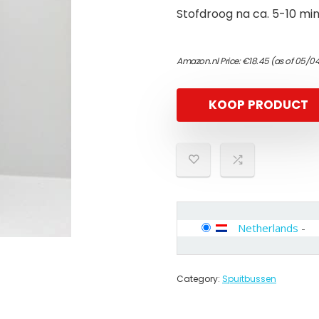
Stofdroog na ca. 5-10 min
Amazon.nl Price:
€
18.45
(as of 05/0
KOOP PRODUCT
Netherlands
-
Category:
Spuitbussen