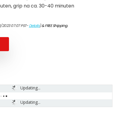
uten, grip na ca. 30-40 minuten
4/2023 07:07 PST-
Details
)
&
FREE Shipping
.
Updating...
Updating...