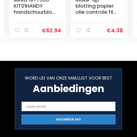
KIT01HANDY
blotting papier
handschuurblok
olie controle film
zelfbouwset 80
absorberende
x 230 mm
weefsels blad
olieachtige
€
62.94
€
4.38
huidverzorging
100 stks
schoonheid…
WORD LID VAN ONZE MAILLIJST VOOR BEST
Aanbiedingen