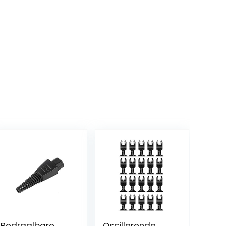
Bedraalbare
Oscillerende