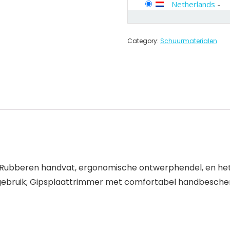
Netherlands
-
Category:
Schuurmaterialen
m; Rubberen handvat, ergonomische ontwerphendel, en h
g gebruik; Gipsplaattrimmer met comfortabel handbesche