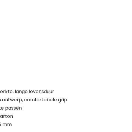
erkte, lange levensduur
h ontwerp, comfortabele grip
 te passen
karton
15 mm