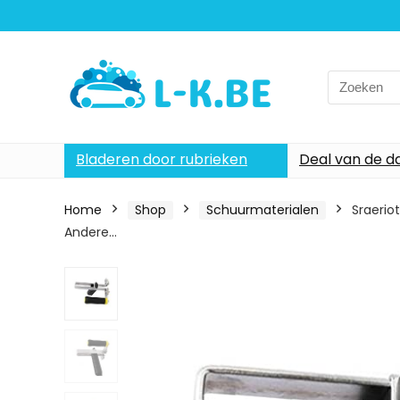
Search
for:
Bladeren door rubrieken
Deal van de d
Home
Shop
Schuurmaterialen
Sraerio
Andere…