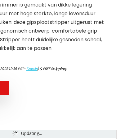
trimmer is gemaakt van dikke legering
tuur met hoge sterkte, lange levensduur
ken: deze gipsplaatstripper uitgerust met
gonomisch ontwerp, comfortabele grip
Stripper heeft duidelijke gesneden schaal,
kkelijk aan te passen
/2023 12:36 PST-
Details
)
&
FREE Shipping
.
Updating...