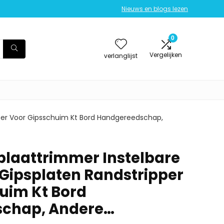
Nieuws en blogs lezen
0
Vergelijken
verlanglijst
pper Voor Gipsschuim Kt Bord Handgereedschap,
splaattrimmer Instelbare
Gipsplaten Randstripper
uim Kt Bord
chap, Andere…