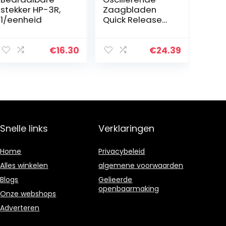
stekker HP-3R,
Zaagbladen
1/eenheid
Quick Release
Multi-Tool
Freesopzetstuk
Multifunctionele
€
16.30
€
24.39
Saw Blades Kit
voor zagen van
hout 20st…
Snelle links
Verklaringen
Home
Privacybeleid
Alles winkelen
algemene voorwaarden
Blogs
Gelieerde
openbaarmaking
Onze webshops
Adverteren