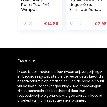
Perm Tool RVS
ringscrème
Wimper
Elimineer Acne
Separator
Spots Reparatie
Wimper
Gel Licht Stretch
Extension
Marks Cream
€
14.88
€
7.98
Supplies, niet
30G Beauty
gemakkelijk te
Supplies
breken, niet
gemakkelijk
om…
Over ons
L-k.be is een moderne alles-in-één prijsvergelijkings-
en beoordelingswebsite die de beste deals biedt die
beschikbaar zijn op amazon en u op de hoogte houdt
via de laatst toegevoegde blogs. Alle afbeeldingen
zijn auteursrechtelijk beschermd door hun
respectievelijke eigenaren. Alle geciteerde inhoud is
afgeleid van hun respectievelijke bronnen.