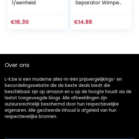
1/eenheid
Separator Wimper
Extension Supplies,
niet gemakkelijk te
breken, niet
€
16.30
€
14.88
gemakkelijk om…
Over ons
L-k.be is een moderne alles-in-één prijsvergelijkings- en
beoordelingswebsite die de beste deals biedt die
beschikbaar zijn op amazon en u op de hoogte houdt via de
laatst toegevoegde blogs. Alle afbeeldingen zijn
auteursrechtelijk beschermd door hun respectievelijke
eigenaren. Alle geciteerde inhoud is afgeleid van hun
respectievelijke bronnen.