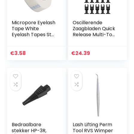
Micropore Eyelash
Oscillerende
Tape White
Zaagbladen Quick
Eyelash Tapes Stof
Release Multi-Tool
Wimper Tapes
Freesopzetstuk
Eyelash Extension
Multifunctionele
Lint Gratis
Saw Blades Kit
€
3.58
€
24.39
Oogkompres
voor zagen van
Medical Tape
hout 20st…
voor…
Bedraalbare
Lash Lifting Perm
stekker HP-3R,
Tool RVS Wimper