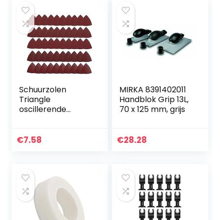
Schuurzolen
MIRKA 8391402011
Triangle
Handblok Grip 13L,
oscillerende
70 x 125 mm, grijs
Schuurvellen
80mm
oscillerende Tool
€
7.58
€
28.28
Schuurpapier
60/80/120/180/24
0 Grits 50st,
Power…