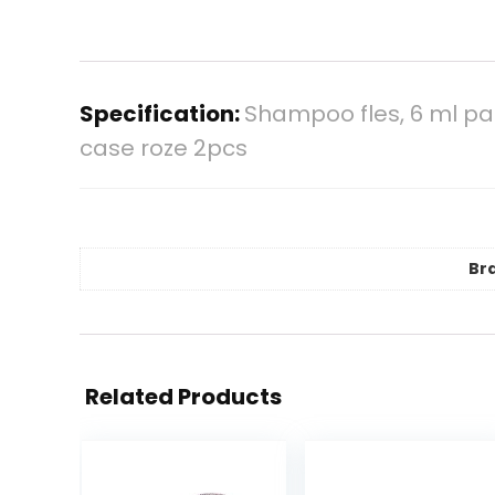
Specification:
Shampoo fles, 6 ml pa
case roze 2pcs
Br
Related Products