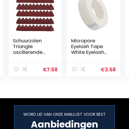
Schuurzolen
Micropore
Triangle
Eyelash Tape
oscillerende
White Eyelash
Schuurvellen
Tapes Stof
80mm
Wimper Tapes
oscillerende
Eyelash
€
7.58
€
3.58
Tool
Extension Lint
Schuurpapier
Gratis
60/80/120/180/2
Oogkompres
40 Grits 50st,
Medical Tape
Power…
voor…
WORD LID VAN ONZE MAILLIJST VOOR BEST
Aanbiedingen