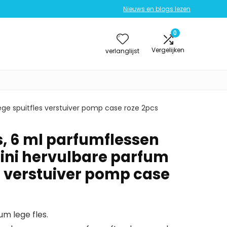
Nieuws en blogs lezen
0
Vergelijken
verlanglijst
ge spuitfles verstuiver pomp case roze 2pcs
, 6 ml parfumflessen
ni hervulbare parfum
s verstuiver pomp case
um lege fles.