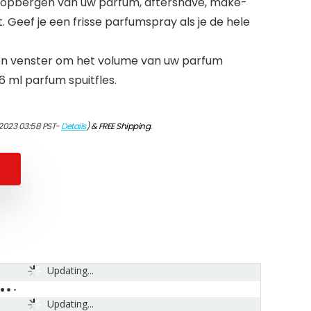
t opbergen van uw parfum, aftershave, make-
 Geef je een frisse parfumspray als je de hele
een venster om het volume van uw parfum
 ml parfum spuitfles.
/2023 03:58 PST-
Details
)
&
FREE Shipping
.
Updating...
Updating...