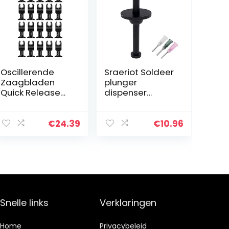
Oscillerende
Sraeriot Soldeer
Zaagbladen
plunger
Quick Release
dispenser
Multi-Tool
aluminiumlegeri
Freesopzetstuk
ng
Multifunctionele
soldeerpasta
€
24.39
€
10.96
Saw Blades Kit
handmatige
voor zagen van
spuit Duwer met
hout 20st…
naald 4 stks…
Snelle links
Verklaringen
Home
Privacybeleid