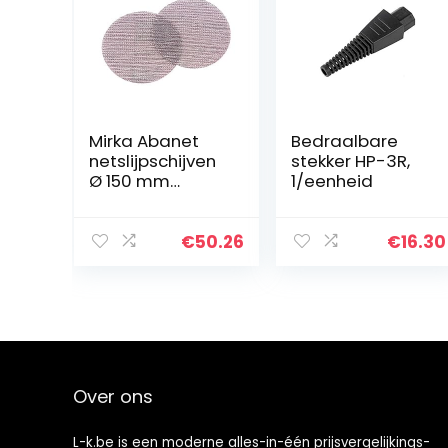
Mirka Abanet
Bedraalbare
netslijpschijven
stekker HP-3R,
Ø 150 mm
1/eenheid
klittenband/korr
el P800 / 50
stk/voor het
€
50.26
€
16.30
slijpen van hout,
spatel, lak…
Over ons
L-k.be is een moderne alles-in-één prijsvergelijkings-