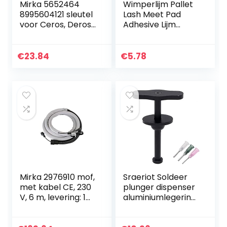
Mirka 5652464
Wimperlijm Pallet
8995604121 sleutel
Lash Meet Pad
voor Ceros, Deros
Adhesive Lijm
en Pros 125 & 150
Stand Houder
mm
Wimpers Extension
Tool, Makeup Tools
€
23.84
€
5.78
Mirka 2976910 mof,
Sraeriot Soldeer
met kabel CE, 230
plunger dispenser
V, 6 m, levering: 1
aluminiumlegering
stuk
soldeerpasta
handmatige spuit