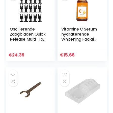
Oscillerende
Vitamine C Serum
Zaagbladen Quick
hydraterende
Release Multi-Tool
Whitening Facial
Freesopzetstuk
Reparatieolie
Multifunctionele
Helder Huid
Saw Blades Kit
Essentie 30 ml
€
24.39
€
15.66
voor zagen van
Schoonheidsbeno
hout 20st…
digdheden