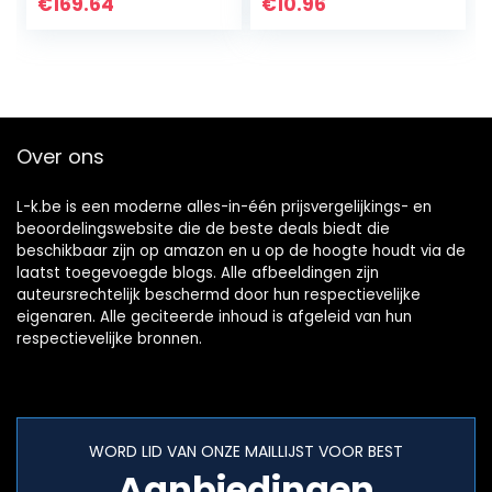
Duwer met naald
€
169.64
€
10.96
4 stks…
Over ons
L-k.be is een moderne alles-in-één prijsvergelijkings- en
beoordelingswebsite die de beste deals biedt die
beschikbaar zijn op amazon en u op de hoogte houdt via de
laatst toegevoegde blogs. Alle afbeeldingen zijn
auteursrechtelijk beschermd door hun respectievelijke
eigenaren. Alle geciteerde inhoud is afgeleid van hun
respectievelijke bronnen.
WORD LID VAN ONZE MAILLIJST VOOR BEST
Aanbiedingen