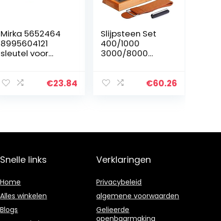
Mirka 5652464
Slijpsteen Set
8995604121
400/1000
sleutel voor
3000/8000
Ceros, Deros en
Whetstone met
Pros 125 & 150
antislip Bamboo
mm
Base, Abrasive
€
23.84
€
60.26
Tool Abrasive
Snelle links
Verklaringen
Home
Privacybeleid
Alles winkelen
algemene voorwaarden
Blogs
Gelieerde
openbaarmaking