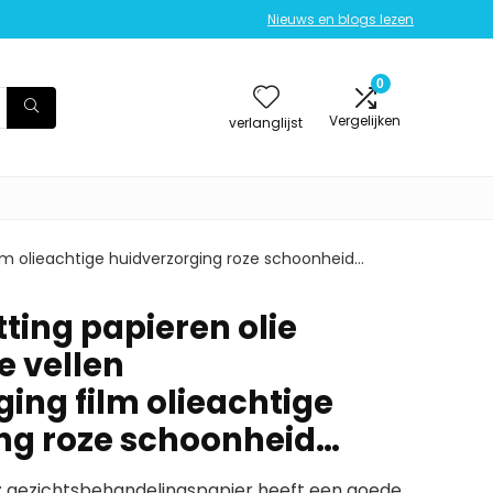
Nieuws en blogs lezen
0
Vergelijken
verlanglijst
ilm olieachtige huidverzorging roze schoonheid…
ting papieren olie
 vellen
ging film olieachtige
ng roze schoonheid…
: gezichtsbehandelingspapier heeft een goede