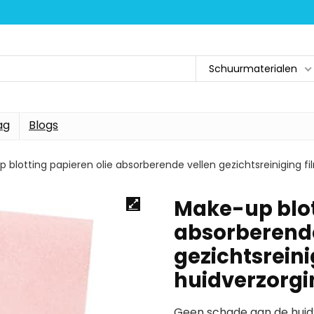
Schuurmaterialen
ag
Blogs
 blotting papieren olie absorberende vellen gezichtsreiniging f
Make-up blot
absorberende
gezichtsreini
huidverzorgi
Geen schade aan de huid