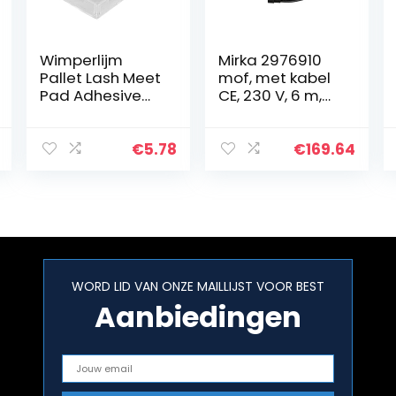
Wimperlijm
Mirka 2976910
Pallet Lash Meet
mof, met kabel
Pad Adhesive
CE, 230 V, 6 m,
Lijm Stand
levering: 1 stuk
Houder Wimpers
Extension Tool,
€
5.78
€
169.64
Makeup Tools
WORD LID VAN ONZE MAILLIJST VOOR BEST
Aanbiedingen