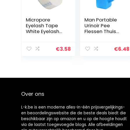
Micropore
Man Portable
Eyelash Tape
Urinoir Pee
White Eyelash
Flessen Thuis
Tapes Stof
Urinoir Potty Dik
Wimper Tapes
Firm Urine Fles
Eyelash
met Deksel voor
€
3.58
€
6.48
Extension Lint
mannen 1L Blue,
Gratis
Travel trein…
Oogkompres
Medical Tape
voor…
Over ons
L-k.be is een moderne alles-in-één prijsvergelijkings-
en beoordelingswebsite die de beste deals biedt die
beschikbaar zijn op amazon en u op de hoogte houdt
via de laatst toegevoegde blogs. Alle afbeeldingen