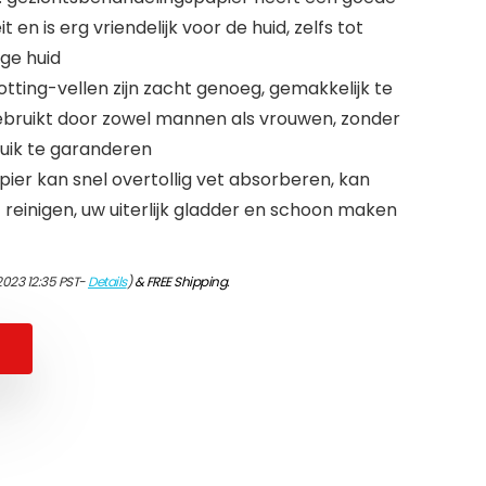
n is erg vriendelijk voor de huid, zelfs tot
ge huid
Blotting-vellen zijn zacht genoeg, gemakkelijk te
ebruikt door zowel mannen als vrouwen, zonder
ruik te garanderen
apier kan snel overtollig vet absorberen, kan
reinigen, uw uiterlijk gladder en schoon maken
2023 12:35 PST-
Details
)
&
FREE Shipping
.