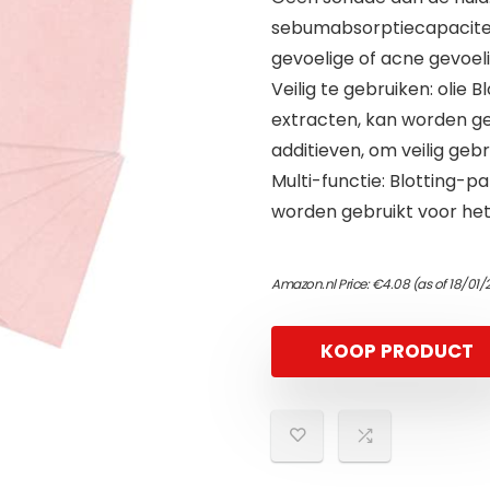
sebumabsorptiecapaciteit e
gevoelige of acne gevoeli
Veilig te gebruiken: olie 
extracten, kan worden g
additieven, om veilig geb
Multi-functie: Blotting-p
worden gebruikt voor het 
Amazon.nl Price:
€
4.08
(as of 18/01/
KOOP PRODUCT