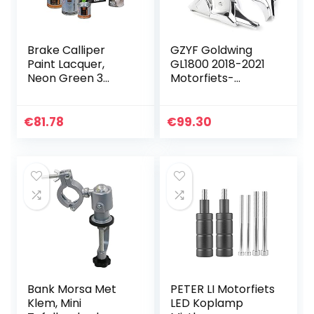
Brake Calliper
GZYF Goldwing
Paint Lacquer,
GL1800 2018-2021
Neon Green 3
Motorfiets-
Component Set
afdekking,
voorzijde
€
81.78
€
99.30
Bank Morsa Met
PETER LI Motorfiets
Klem, Mini
LED Koplamp