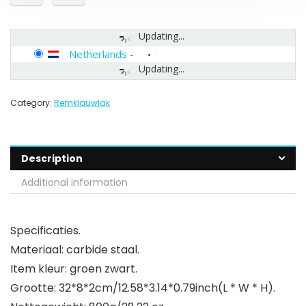
Updating...
Netherlands
-
Updating...
Category:
Remklauwlak
Description
Additional information
Specificaties.
Materiaal: carbide staal.
Item kleur: groen zwart.
Grootte: 32*8*2cm/12.58*3.14*0.79inch(L * W * H).