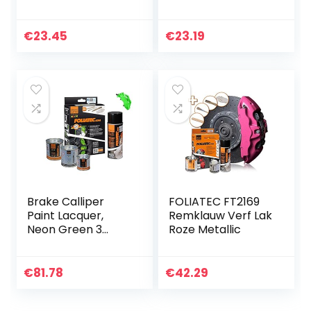
Bar Mount Houder
Lastangen Voor
Vaste Klem
Koolstofstaal, Voor
Adapter 17-54mm
Lassen, Elektrisch,
€
23.45
€
23.19
Universele
Mechanisch,
Auxiliary…
Werkplaats En…
Brake Calliper
FOLIATEC FT2169
Paint Lacquer,
Remklauw Verf Lak
Neon Green 3
Roze Metallic
Component Set
€
81.78
€
42.29