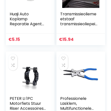
Huaji Auto
Transmissieolieme
Koplamp
etstaaf
Reparatie Agent
transmissieoliepeil
Multifunctionele
meetgereedschap
Koplamp Polish
autooliemeetstaaf
Coating Refurbish
compatibel voor
€
5.15
€
15.94
Vloeistof
Chrysler 8863b
Gemakkelijke
9336a
Verrichting
PETER LI 1PC
Professionele
Motorfiets Stuur
Lasklem,
Riser Accessoires
Multifunctionele