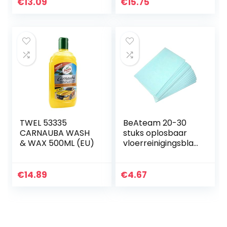
n – 500 ml
€
13.09
€
15.75
TWEL 53335
BeAteam 20-30
CARNAUBA WASH
stuks oplosbaar
& WAX 500ML (EU)
vloerreinigingsblad
,
vloertegelreiniger,
navulverpakkingen
€
14.89
€
4.67
voor het afvegen
en reinigen…