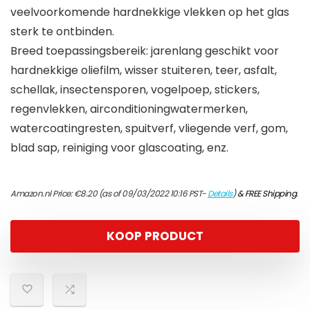
veelvoorkomende hardnekkige vlekken op het glas
sterk te ontbinden.
Breed toepassingsbereik: jarenlang geschikt voor
hardnekkige oliefilm, wisser stuiteren, teer, asfalt,
schellak, insectensporen, vogelpoep, stickers,
regenvlekken, airconditioningwatermerken,
watercoatingresten, spuitverf, vliegende verf, gom,
blad sap, reiniging voor glascoating, enz.
Amazon.nl Price:
€
8.20
(as of 09/03/2022 10:16 PST-
Details
)
&
FREE Shipping
.
KOOP PRODUCT