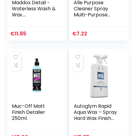
Maddox Detail -
Alle Purpose
Waterless Wash &
Cleaner Spray
Wax.
Multi-Purpose
Carnaubawas.
Schuimreiniger –
Reinigingsmiddel
Keukens Bubble
zonder water voor
Cleaner Spray
€
11.85
€
7.22
auto’s.
Spoelvrije Keuken
Vetreiniger…
Muc-Off Matt
Autoglym Rapid
Finish Detailer
Aqua Wax – Spray
250ml
Hard Wax Finish
voor Alle
Buitenoppervlakke