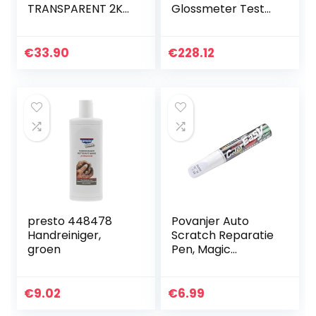
TRANSPARENT 2K
Glossmeter Tester
POLYURETHAN
Zelfkalibratie
coating Guard
Vancometer
Truck Bed Liner
Surface Tester
€
33.90
€
228.12
Clear Truck
Gloss Meter
BEDLINER
Digitale…
presto 448478
Povanjer Auto
Handreiniger,
Scratch Reparatie
groen
Pen, Magic
Scratch Cover
Touch Up Pennen,
Auto Lakwerk
€
9.02
€
6.99
Reparatie Voor