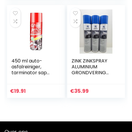
Snelle en…
450 ml auto-
ZINK ZINKSPRAY
asfalreiniger,
ALUMINIUM
tarminator sap
GRONDVERING
teer lakoppervlak
GALVA 97 lassen
ontsmettende
400ML (3)
reinigingsmiddel
€
19.91
€
35.99
spray
Over ons