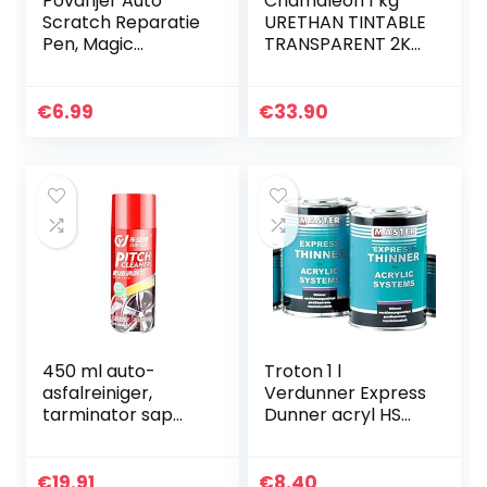
Povanjer Auto
Chamäleon 1 kg
Scratch Reparatie
URETHAN TINTABLE
Pen, Magic
TRANSPARENT 2K
Scratch Cover
POLYURETHAN
Touch Up Pennen,
coating Guard
Auto Lakwerk
Truck Bed Liner
€
6.99
€
33.90
Reparatie Voor
Clear Truck
Snelle en…
BEDLINER
450 ml auto-
Troton 1 l
asfalreiniger,
Verdunner Express
tarminator sap
Dunner acryl HS
teer lakoppervlak
transparante lak
ontsmettende
Verdunning Master
reinigingsmiddel
€
19.91
€
8.40