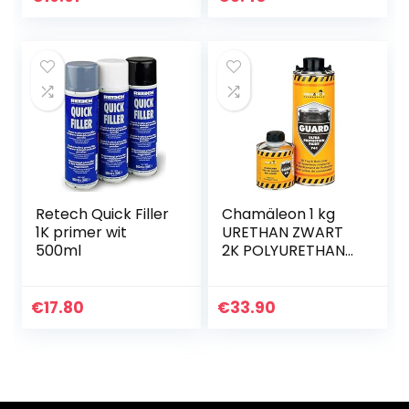
spray
Retech Quick Filler
Chamäleon 1 kg
1K primer wit
URETHAN ZWART
500ml
2K POLYURETHAN
Coating Guard
Truck Bed Liner
Clear
€
17.80
€
33.90