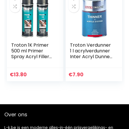
Troton 1K Primer
Troton Verdunner
500 ml Primer
1 l acrylverdunner
Spray Acryl Filler
Inter Acryl Dunner
Zelfklevende
voor Acryl
Primer Auto
Systems
Primer Spray Bak
€
13.80
€
7.90
(Zwart, 2)
Over ons
L-k.be is een moderne alles-in-één prijsvergelijkings- en