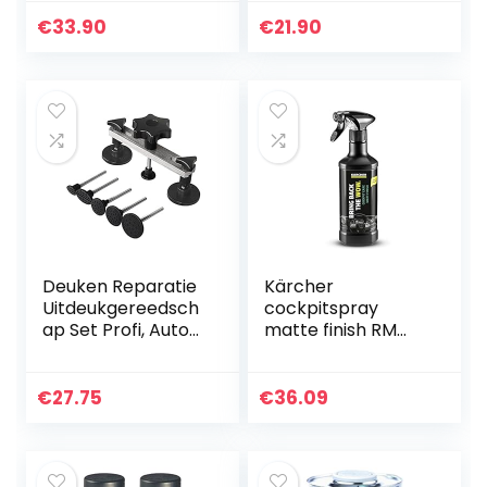
Truck Bed Liner
Clear
€
33.90
€
21.90
Deuken Reparatie
Kärcher
Uitdeukgereedsch
cockpitspray
ap Set Profi, Auto
matte finish RM
Deuken, Lakvrij
652 (0,5 liter, diepe
Deuken
reiniging van
Verwijderen,
kunststof en
€
27.75
€
36.09
Ergonomisch
rubber)
Ontwerp