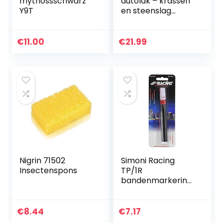
mythossschwarz
autolak – krassen
Y9T
en steenslag
perfect en
eenvoudig
repareren – met
€
11.00
€
21.99
Duitse handleiding
| Loew Cornell
Fine…
Nigrin 71502
Simoni Racing
Insectenspons
TP/1R
bandenmarkering
pen (Tyre Marker)
-rood, rood
€
8.44
€
7.17