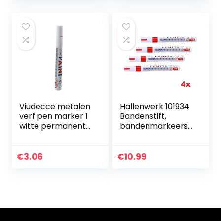
Viudecce metalen
Hallenwerk 101934
verf pen marker 1
Bandenstift,
witte permanente
bandenmarkeersti
autoband
ft,
bandenmarkeersti
ft, waterbestendig,
€
3.06
€
10.99
weerbestendig