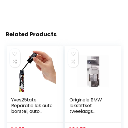
Related Products
Yves25tate
Originele BMW
Reparatie lak auto
lakstiftset
borstel, auto
tweelaags
krassen
titanium zilver met.
reparatiemiddel,
– 354 2x12ml