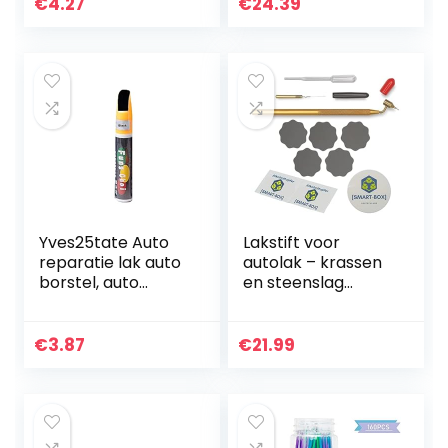
auto krassen
€
4.27
€
24.39
reparatie pen,
krasverwijderaar…
Yves25tate Auto
Lakstift voor
reparatie lak auto
autolak – krassen
borstel, auto
en steenslag
krassen reparatie
perfect en
middel auto lak
eenvoudig
reparatie speciale
repareren – met
€
3.87
€
21.99
lakstift voor auto…
Duitse handleiding
| Loew Cornell
Fine…