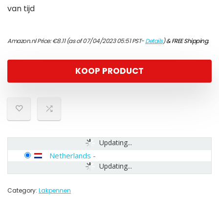
van tijd
Amazon.nl Price:
€
8.11
(as of 07/04/2023 05:51 PST-
Details
)
&
FREE Shipping
.
KOOP PRODUCT
Updating...
Netherlands
-
Updating...
Category:
Lakpennen