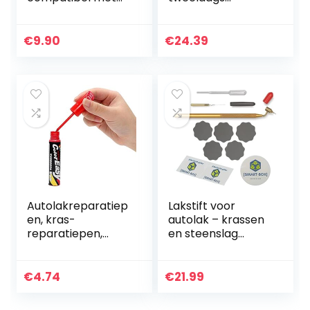
Opel Z157 –
titanium zilver met.
STARSILBER III MET
– 354 2x12ml
12Ml
€
9.90
€
24.39
Autolakreparatiep
Lakstift voor
en, kras-
autolak – krassen
reparatiepen,
en steenslag
lakstift/verzegelin
perfect en
gsstift voor
eenvoudig
lakkrassen/lakrep
repareren – met
€
4.74
€
21.99
aratiestift, Multi
Duitse handleiding
Color…
| Loew Cornell