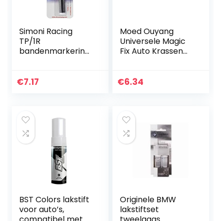
Simoni Racing
Moed Ouyang
TP/1R
Universele Magic
bandenmarkering
Fix Auto Krassen
pen (Tyre Marker)
Reparatie
-rood, rood
Remover Pen
Clear Coat
€
7.17
€
6.34
Applicator Auto
Voertuig
Schilderen Pen…
BST Colors lakstift
Originele BMW
voor auto’s,
lakstiftset
compatibel met
tweelaags