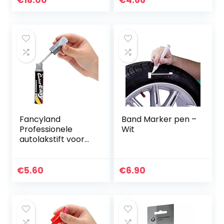
€
18.00
€
4.66
cijferig…
voor auto
universeel
Fancyland
Band Marker pen –
Professionele
Wit
autolakstift voor
reparatie van
krassen en
lakschade.
€
5.60
€
6.90