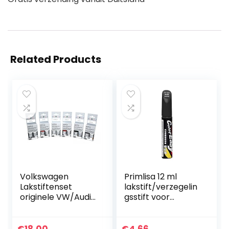
Related Products
Volkswagen
Primlisa 12 ml
Lakstiftenset
lakstift/verzegelin
originele VW/Audi
gsstift voor
basislak + blanke
lakkrassen/lakrep
lak lakstiften
aratiestift wit
[vermelding 17-
zwart zilver rood