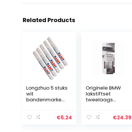
Related Products
Longzhuo 5 stuks
Originele BMW
wit
lakstiftset
bandenmarkeer
tweelaags
stiften voor
titanium zilver
auto,
met. – 354
waterbestendig,
2x12ml
€
5.24
€
24.39
motorfiets,
trappen,