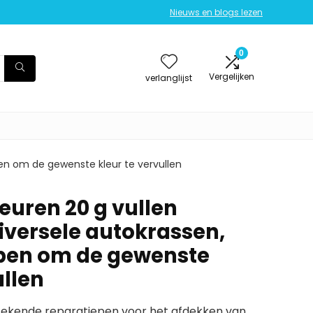
Nieuws en blogs lezen
0
Vergelijken
verlanglijst
pen om de gewenste kleur te vervullen
euren 20 g vullen
niversele autokrassen,
pen om de gewenste
ullen
tstekende reparatiepen voor het afdekken van