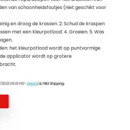
jden van schoonheidsfoutjes (niet geschikt voor
einig en droog de krassen. 2. Schud de kraspen
assen met een kleurpotlood. 4. Groeien. 5. Was
dagen.
n: het kleurpotlood wordt op puntvormige
de applicator wordt op grotere
bracht.
/2023 05:51 PST-
Details
)
&
FREE Shipping
.