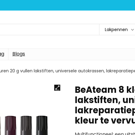
Lakpennen
ag
Blogs
ren 20 g vullen lakstiften, universele autokrassen, lakreparatie
BeAteam 8 kl
lakstiften, u
lakreparatie
kleur te verv
Multifunctioneel: een ui