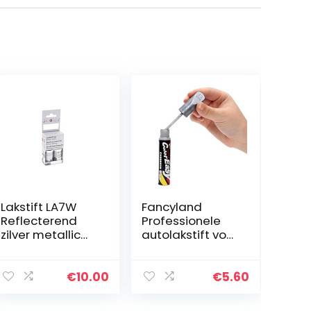
Lakstift LA7W
Fancyland
Reflecterend
Professionele
zilver metallic
autolakstift voor
A7W originele
reparatie van
Volkwagen
krassen en
lakset
lakschade.
€
10.00
€
5.60