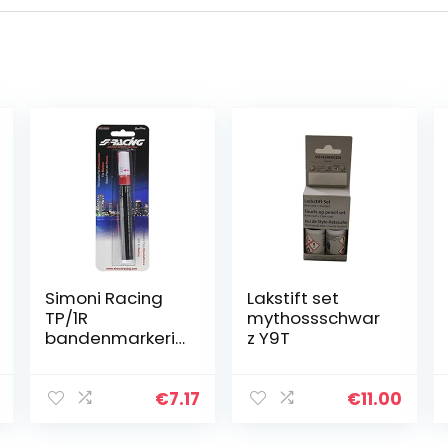
Simoni Racing
Lakstift set
TP/1R
mythossschwar
bandenmarkerin
z Y9T
g pen (Tyre
Marker) -rood,
rood
€
7.17
€
11.00