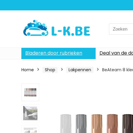
Search
for:
Bladeren door rubrieken
Deal van de d
Home
Shop
Lakpennen
BeAteam 8 kleu