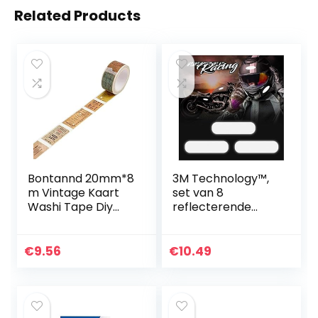
Related Products
Bontannd 20mm*8
3M Technology™,
m Vintage Kaart
set van 8
Washi Tape Diy
reflecterende
Decoratie voor
stickers,
Scrapbooking
helmstickers,
Afplakband
zwart, motorhelm,
€
9.56
€
10.49
Plakband
veiligheid, (K132
rechthoekig…