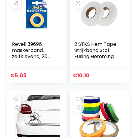
Revell 39696
2 STKS Hem Tape
maskerband,
Strijkband Stof
zelfklevend, 20
Fusing Hemming
mm
Web Dubbelzijdig
70 yard 2 cm voor
Broek Kleding
€
5.03
€
10.10
Jeans