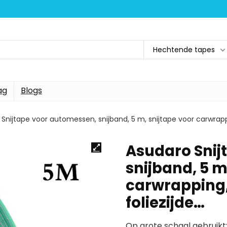
Hechtende tapes
ag
Blogs
Snijtape voor automessen, snijband, 5 m, snijtape voor carwrappin
Asudaro Snij
snijband, 5 m
carwrapping, 
foliezijde…
Op grote schaal gebruikt