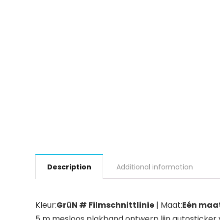
Description
Additional information
Kleur:
GrüN # Filmschnittlinie
| Maat:
Eén maa
5 m mesloos plakband ontwerp lijn autosticker vi