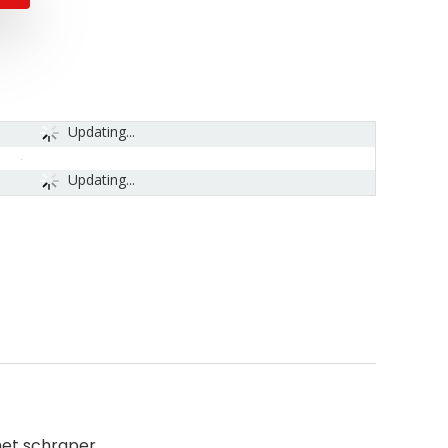
Updating...
Updating...
 met schraper