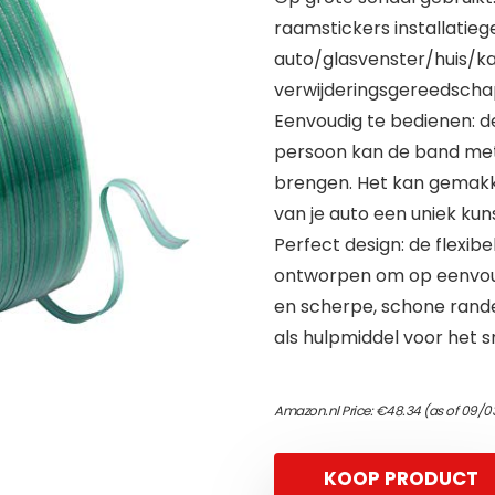
raamstickers installatie
auto/glasvenster/huis/kan
verwijderingsgereedscha
Eenvoudig te bedienen: de
persoon kan de band met
brengen. Het kan gemakke
van je auto een uniek kun
Perfect design: de flexibe
ontworpen om op eenvoud
en scherpe, schone randen
als hulpmiddel voor het s
Amazon.nl Price:
€
48.34
(as of 09/0
KOOP PRODUCT