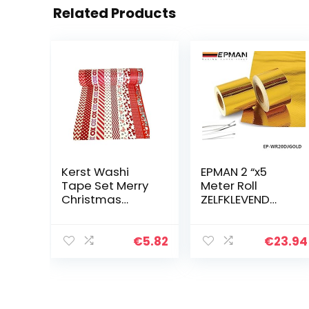
Related Products
Kerst Washi
EPMAN 2 “x5
Tape Set Merry
Meter Roll
Christmas
ZELFKLEVEND
Masking Tape
Reflecteren Een
Collecties Art
GOUD WARMTE
Craft Pack Gift
WRAP BARRIER
€
5.82
€
23.94
Present Wrap
Hot Selling
Rood en Wit
Nieuwe EP-
10roll
WR20DJGOLD