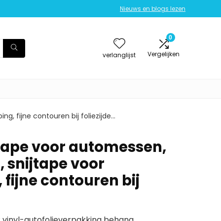
Nieuws en blogs lezen
0
Vergelijken
verlanglijst
g, fijne contouren bij foliezijde…
tape voor automessen,
, snijtape voor
fijne contouren bij
: vinyl-autofolieverpakking behang