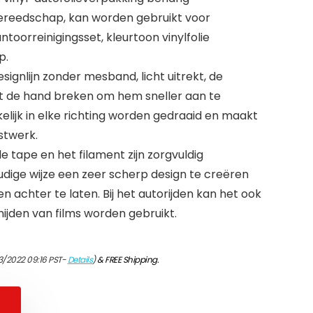
gereedschap, kan worden gebruikt voor
toorreinigingsset, kleurtoon vinylfolie
p.
signlijn zonder mesband, licht uitrekt, de
 de hand breken om hem sneller aan te
lijk in elke richting worden gedraaid en maakt
stwerk.
le tape en het filament zijn zorgvuldig
ige wijze een zeer scherp design te creëren
 achter te laten. Bij het autorijden kan het ook
nijden van films worden gebruikt.
3/2022 09:16 PST-
Details
)
&
FREE Shipping
.