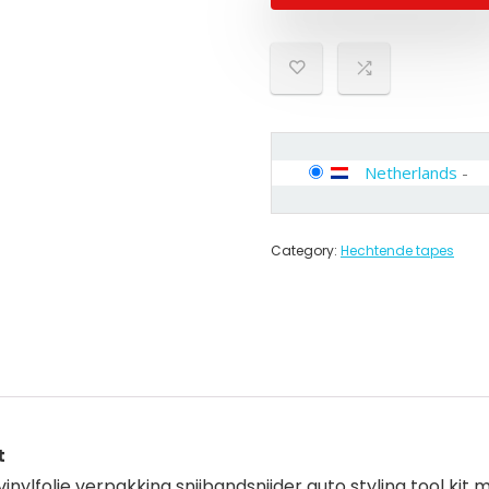
Netherlands
-
Category:
Hechtende tapes
t
nylfolie verpakking snijbandsnijder auto styling tool kit