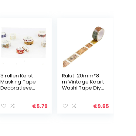
3 rollen Kerst
Ruluti 20mm*8
Masking Tape
m Vintage Kaart
Decoratieve
Washi Tape Diy
Plakband
Decoratie voor
Plakband voor
Scrapbooking
Doe-het-zelf
Afplakband
€
5.79
€
9.65
Decoratieve
Plakband
Ambacht en
Geschenkverpak
king…