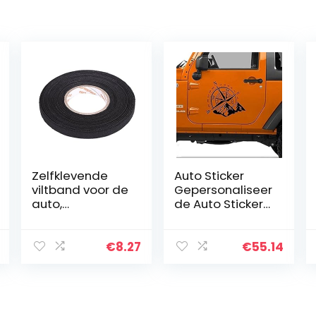
Zelfklevende
Auto Sticker
viltband voor de
Gepersonaliseer
auto,
de Auto Stickers
multifunctionele
Universele
band,
Lichaamsticker
zelfklevend,
Auto Styling
€
8.27
€
55.14
anti-piepend
Stick Auto Vinyl
rammelaar, vilt,
StickersCar…
automotive…