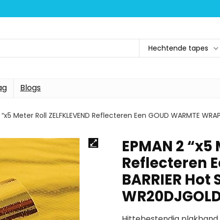
Hechtende tapes
ag
Blogs
 “x5 Meter Roll ZELFKLEVEND Reflecteren Een GOUD WARMTE WRAP
EPMAN 2 “x5 
Reflecteren
BARRIER Hot 
WR20DJGOL
Hittebestendig plakband