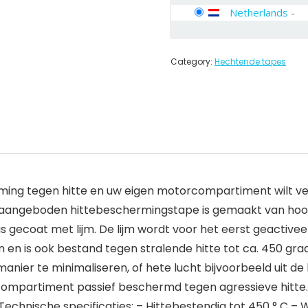
Netherlands
-
Category:
Hechtende tapes
ing tegen hitte en uw eigen motorcompartiment wilt ver
er aangeboden hittebeschermingstape is gemaakt van h
gecoat met lijm. De lijm wordt voor het eerst geactiveer
is ook bestand tegen stralende hitte tot ca. 450 grade
anier te minimaliseren, of hete lucht bijvoorbeeld uit de 
compartiment passief beschermd tegen agressieve hitte.
Technische specificaties: – Hittebestendig tot 450 ° C 