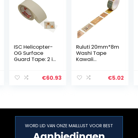
ISC Helicopter-
Ruluti 20mm*8m
OG Surface
Washi Tape
Guard Tape: 2 in.
Kawaii
x 30 ft.
Kantoorartikelen
(Transparant)
Doe-het-zelf
Decoratie voor
€
60.93
€
5.02
Scrapbooking
Afplakband
Plakband
WORD LID VAN ONZE MAILLIJST VOOR BEST
Aanbiedingen