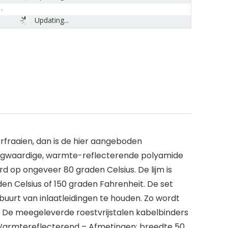
Updating...
fraaien, dan is de hier aangeboden
oogwaardige, warmte-reflecterende polyamide
d op ongeveer 80 graden Celsius. De lijm is
n Celsius of 150 graden Fahrenheit. De set
buurt van inlaatleidingen te houden. Zo wordt
 De meegeleverde roestvrijstalen kabelbinders
– Warmtereflecterend – Afmetingen: breedte 50