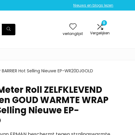
Nieuws en blogs lezen
0
Vergelijken
verlanglijst
 BARRIER Hot Selling Nieuwe EP-WR20DJGOLD
Meter Roll ZELFKLEVEND
 Een GOUD WARMTE WRAP
Selling Nieuwe EP-
D
 van EPMAN beschermt tegen stralingswarmte.