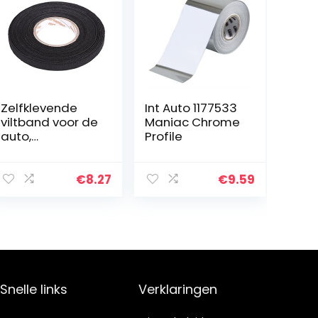
Zelfklevende
Int Auto 1177533
viltband voor de
Maniac Chrome
auto,
Profile
multifunctionele
band,
zelfklevend,
€
8.27
€
9.59
anti-piepend
rammelaar, vilt,
automotive…
Snelle links
Verklaringen