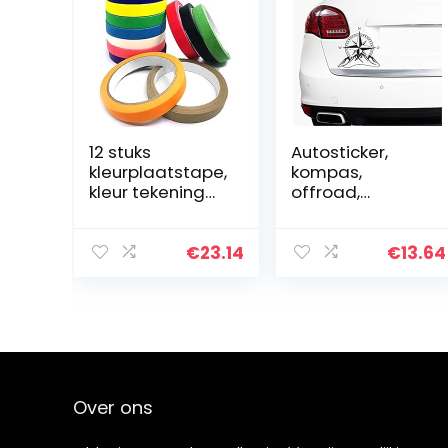
12 stuks
Autosticker,
kleurplaatstape,
kompas,
kleur tekening
offroad,
tape,
windroos,
ambachtelijke
sticker, folie voor
tape, label tape,
auto, motorfiets,
€
23.14
€
13.64
papier tape,
caravan,
kleur gebruikt
camper,
voor…
aanhanger,
zelfklevend…
Over ons