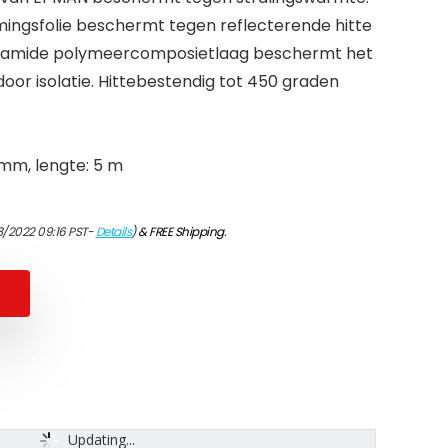
ingsfolie beschermt tegen reflecterende hitte
lyamide polymeercomposietlaag beschermt het
oor isolatie. Hittebestendig tot 450 graden
mm, lengte: 5 m
3/2022 09:16 PST-
Details
)
&
FREE Shipping
.
Updating...