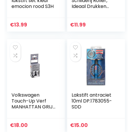
lakstift set kleur
Schilderij Roller,
emocion rood S3H
Ideaal Drukken
Accessoires
Gereedschap voor
Volledige Boor 5D
€
13.99
€
11.99
Diamant Schilderij
K
Volkswagen
Lakstift antraciet
Touch-Up Verf
10ml DP.1783055-
MANHATTAN GRIJS
SDD
LX7L/X7L
€
18.00
€
15.00