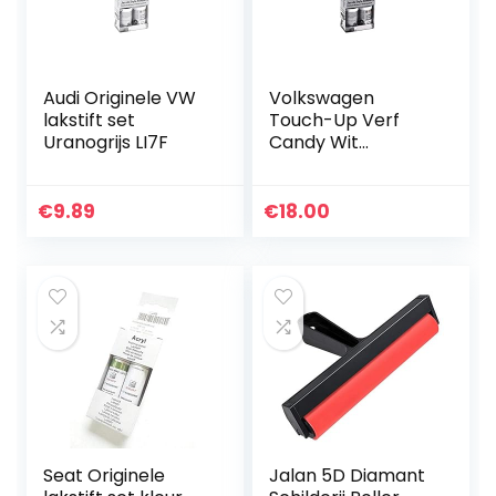
Audi Originele VW
Volkswagen
lakstift set
Touch-Up Verf
Uranogrijs LI7F
Candy Wit
LB9A/B4/B9A
€
9.89
€
18.00
Seat Originele
Jalan 5D Diamant