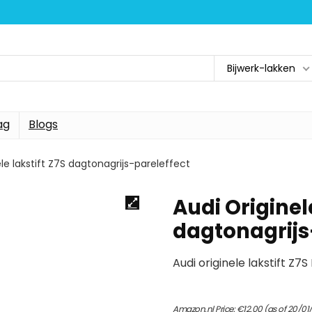
Bijwerk-lakken
ag
Blogs
le lakstift Z7S dagtonagrijs-pareleffect
Audi Originele
dagtonagrijs
Audi originele lakstift Z7
Amazon.nl Price:
€
12.00
(as of 20/01