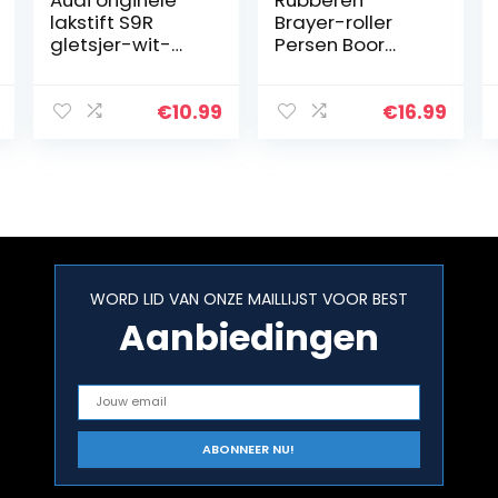
Audi originele
Rubberen
lakstift S9R
Brayer-roller
gletsjer-wit-
Persen Boor
metallic
Diamond Drukrol
Verf Roller
Plastic Diamant
€
10.99
€
16.99
Schilderij Roller
5d Diamond
Painting…
WORD LID VAN ONZE MAILLIJST VOOR BEST
Aanbiedingen