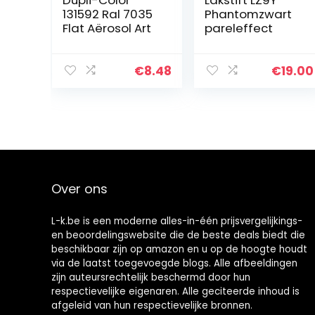
Dupli-Color
Lakstift LZ9Y
131592 Ral 7035
Phantomzwart
Flat Aërosol Art
pareleffect
€
8.48
€
19.00
Over ons
L-k.be is een moderne alles-in-één prijsvergelijkings-
en beoordelingswebsite die de beste deals biedt die
beschikbaar zijn op amazon en u op de hoogte houdt
via de laatst toegevoegde blogs. Alle afbeeldingen
zijn auteursrechtelijk beschermd door hun
respectievelijke eigenaren. Alle geciteerde inhoud is
afgeleid van hun respectievelijke bronnen.