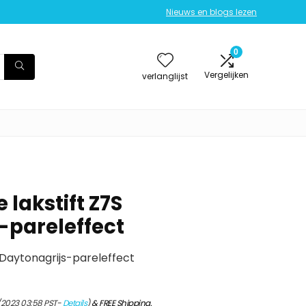
Nieuws en blogs lezen
0
Vergelijken
verlanglijst
 lakstift Z7S
-pareleffect
S Daytonagrijs-pareleffect
/2023 03:58 PST-
Details
)
&
FREE Shipping
.