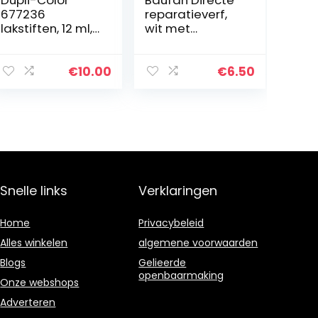
Dupli-Color
Baufan Directe
677236
reparatieverf,
lakstiften, 12 ml,
wit met
DS 9005
aanbrengborste
diepzwart mat
l, 250 ml
€
10.00
€
6.50
Snelle links
Verklaringen
Home
Privacybeleid
Alles winkelen
algemene voorwaarden
Blogs
Gelieerde
openbaarmaking
Onze webshops
Adverteren