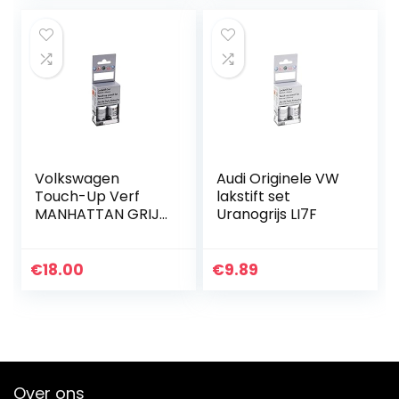
12…
Diamant Art
Plastic…
Volkswagen
Audi Originele VW
Touch-Up Verf
lakstift set
MANHATTAN GRIJS
Uranogrijs LI7F
LX7L/X7L
€
18.00
€
9.89
Over ons