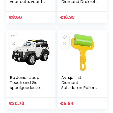
voor auto, voor het
Diamond Drukrol
bevestigen van
Verf Roller Plastic
professionele
Diamant Schilderij
krassen of
Roller 5d Diamond
€
8.50
€
16.99
lakstiften, zwart
Painting…
Bb Junior Jeep
Ayrsjcl 1 st
Touch and Go:
Diamant
speelgoedauto
Schilderen Roller
Wrangler
Multifunctionele
Unlimited met
Diamant
motorgeluiden,
Schilderen
€
20.73
€
5.64
rijdt met één druk
Kruissteek
op de knop, vanaf
Accessoires