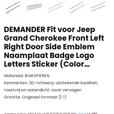
DEMANDER Fit voor Jeep
Grand Cherokee Front Left
Right Door Side Emblem
Naamplaat Badge Logo
Letters Sticker (Color…
Materiaal: BUIKSPIEREN
Kenmerken: 3D-ontwerp, uitstekende kwaliteit,
roestvrij en waterdicht, nooit vervagen
Grootte: Origineel formaat (1: 1)
Amazon.nl Price:
€
60.11
(as of 09/03/2022 08:16 PST-
Details
)
&
FREE