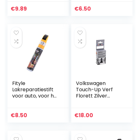
250 ml
€
9.89
€
6.50
Fityle
Volkswagen
Lakreparatiestift
Touch-Up Verf
voor auto, voor het
Florett Zilver
bevestigen van
LZ7G/L5/Z7G
professionele
krassen of
€
8.50
€
18.00
lakstiften, zwart