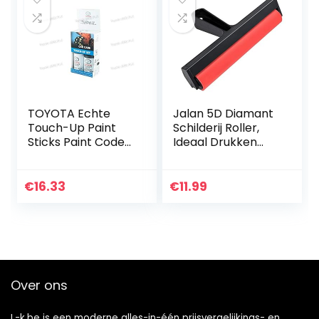
TOYOTA Echte
Jalan 5D Diamant
Touch-Up Paint
Schilderij Roller,
Sticks Paint Code
Ideaal Drukken
1G3
Accessoires
PZ448W1G3009
Gereedschap voor
Volledige Boor 5D
€
16.33
€
11.99
Diamant Schilderij
K
Over ons
L-k.be is een moderne alles-in-één prijsvergelijkings- en