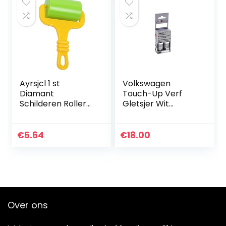
Ayrsjcl 1 st
Volkswagen
Diamant
Touch-Up Verf
Schilderen Roller
Gletsjer Wit
Multifunctionele
PearlTricoat
Diamant
LS9R/2Y/S9R
Schilderen
€
5.64
€
18.00
Kruissteek
Accessoires
Diamant Art
Plastic…
Over ons