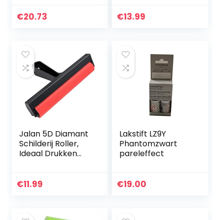
Unlimited met
motorgeluiden,
€
20.73
€
13.99
rijdt met één druk
op de knop, vanaf
12…
Jalan 5D Diamant
Lakstift LZ9Y
Schilderij Roller,
Phantomzwart
Ideaal Drukken
pareleffect
Accessoires
Gereedschap voor
Volledige Boor 5D
€
11.99
€
19.00
Diamant Schilderij
K