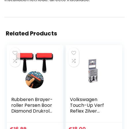
Related Products
Rubberen Brayer-
Volkswagen
roller Persen Boor
Touch-Up Verf
Diamond Drukrol
Reflex Zilver
Verf Roller Plastic
LA7W/A7W/8E
Diamant Schilderij
Roller 5d Diamond