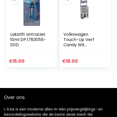
Lakstift antraciet
Volkswagen
10ml DP.1783055-
Touch-Up Verf
SDD
Candy Wit
LB9A/B4/B9A
€
15.00
€
18.00
Over ons
L-k.be is een moderne alles-in-één prijsvergelijkings- en
beoordelingswebsite die de beste deals biedt die