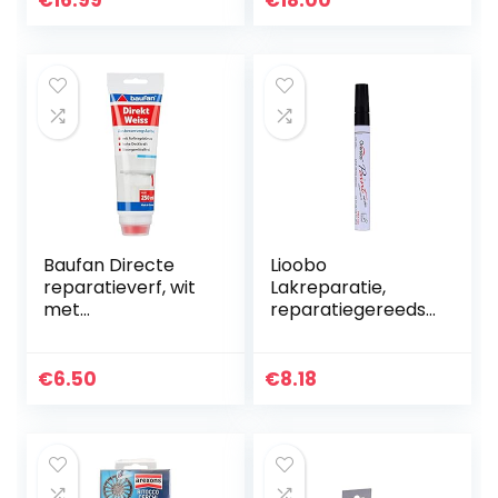
€
16.99
€
18.00
Painting…
Baufan Directe
Lioobo
reparatieverf, wit
Lakreparatie,
met
reparatiegereedsc
aanbrengborstel,
hap voor auto,
250 ml
lakstift (zwart)
€
6.50
€
8.18