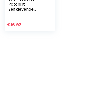
Patchkit
Zelfklevende
Lederen Patches,
lederen
reparatieset
€
16.92
stickers vinyl &
kunstleer,
reparatieset voor…