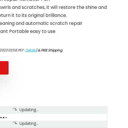
swirls and scratches, it will restore the shine and
urn it to its original brilliance.
cleaning and automatic scratch repair
ant Portable easy to use
/2023 03:58 PST-
Details
)
&
FREE Shipping
.
Updating...
Updating...