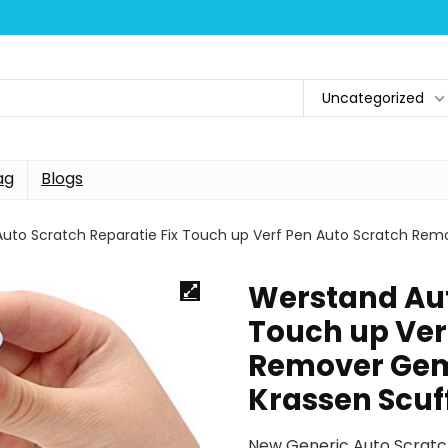
Uncategorized
ag
Blogs
uto Scratch Reparatie Fix Touch up Verf Pen Auto Scratch Remov
Werstand Aut
Touch up Ver
Remover Gem
Krassen Scuf
New Generic Auto Scrat