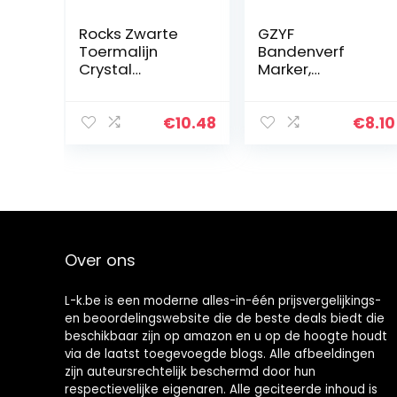
Rocks Zwarte
GZYF
Toermalijn
Bandenverf
Crystal
Marker,
Mineraalstenen
Waterdichte
100 g voor
Permanente
Polijsten Wire
Band Pen –
€
10.48
€
8.10
Wrap Industry
Highlghters
Reiki
Fluorescentie
HealingRemova
Kleur Universeel
ble en…
Past voor Auto
Type…
Over ons
L-k.be is een moderne alles-in-één prijsvergelijkings-
en beoordelingswebsite die de beste deals biedt die
beschikbaar zijn op amazon en u op de hoogte houdt
via de laatst toegevoegde blogs. Alle afbeeldingen
zijn auteursrechtelijk beschermd door hun
respectievelijke eigenaren. Alle geciteerde inhoud is