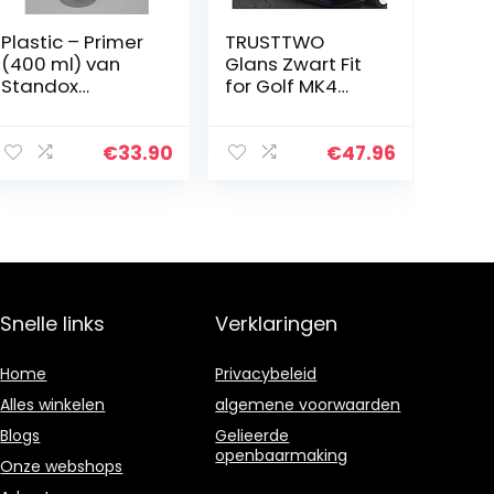
Plastic – Primer
TRUSTTWO
(400 ml) van
Glans Zwart Fit
Standox
for Golf MK4
(02084996)
1999-2006
116mm Front Grill
Badge + 118mm
€
33.90
€
47.96
Achterste Trunk
Deksel Embleem
Auto Logo…
Snelle links
Verklaringen
Home
Privacybeleid
Alles winkelen
algemene voorwaarden
Blogs
Gelieerde
openbaarmaking
Onze webshops