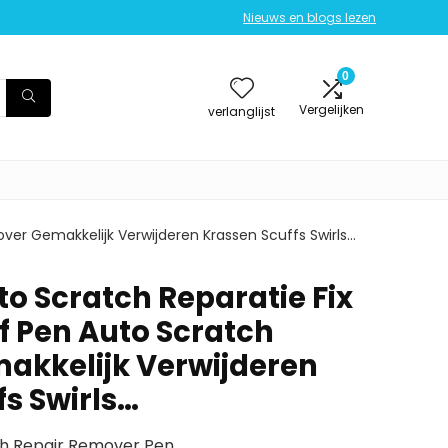
Nieuws en blogs lezen
0
Vergelijken
verlanglijst
er Gemakkelijk Verwijderen Krassen Scuffs Swirls…
o Scratch Reparatie Fix
f Pen Auto Scratch
akkelijk Verwijderen
fs Swirls…
ch Repair Remover Pen