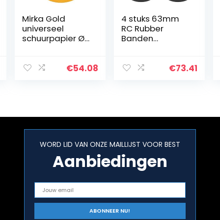
Mirka Gold
4 stuks 63mm
universeel
RC Rubber
schuurpapier Ø
Banden
150 mm
Aluminium Hub
schuurschijven
Frame Drift Tire
klittenband 15-
RC Auto
€
54.08
€
73.41
gats, korrel P120,
Accessoires Fit
100 stk/voor het
voor WPL D12 1/10
schuren…
RC Truck…
WORD LID VAN ONZE MAILLIJST VOOR BEST
Aanbiedingen