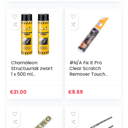
touch-up pen 4…
Chamäleon
#N/A Fix It Pro
Structuurlak zwart
Clear Scratch
1 x 500 ml
Remover Touch
kunststof bumper
Up Pen – grijs
structuur spray
voor kunststof (2)
€
21.00
€
8.69