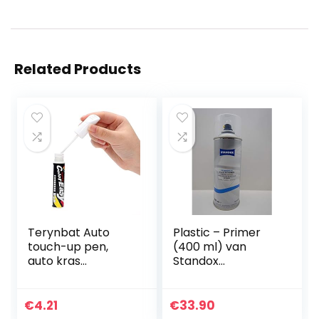
Related Products
Terynbat Auto
Plastic – Primer
touch-up pen,
(400 ml) van
auto kras
Standox
reparatie agent,
(02084996)
auto verf
reparatie speciale
€
4.21
€
33.90
doel auto verf