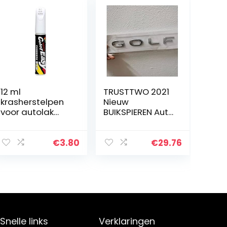
12 ml
TRUSTTWO 2021
krasherstelpen
Nieuw
voor autolak
BUIKSPIEREN Auto
Touch-up
achter
pennen voor
kofferbak
auto’s Miracle
middenletters
€
3.80
€
29.76
Vanish-pen voor
badge
autokrassen –
naamplaat
Repareer…
embleem logo
geschikt for VW
GOLF 8…
Snelle links
Verklaringen