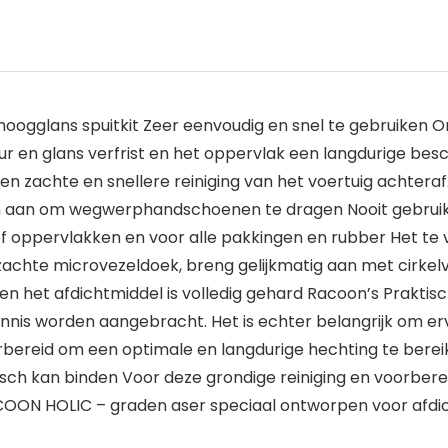
oogglans spuitkit Zeer eenvoudig en snel te gebruiken O
r en glans verfrist en het oppervlak een langdurige bes
en zachte en snellere reiniging van het voertuig achteraf
n aan om wegwerphandschoenen te dragen Nooit gebruiken
of oppervlakken en voor alle pakkingen en rubber Het t
en zachte microvezeldoek, breng gelijkmatig aan met cirke
en het afdichtmiddel is volledig gehard Racoon’s Praktis
nnis worden aangebracht. Het is echter belangrijk om er
reid om een optimale en langdurige hechting te bereiken 
sch kan binden Voor deze grondige reiniging en voorbere
 – graden aser speciaal ontworpen voor afdichtmi