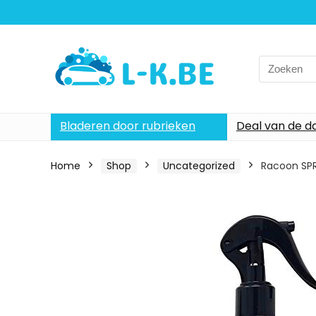
Search
for:
Bladeren door rubrieken
Deal van de d
Home
Shop
Uncategorized
Racoon SPR