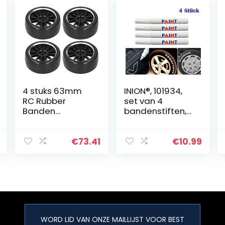
4 stuks 63mm
INION®, 101934,
RC Rubber
set van 4
Banden
bandenstiften,
Aluminium Hub
bandenmarkeer
Frame Drift Tire
stift,
RC Auto
markeerstift,
€
73.41
€
10.99
Accessoires Fit
waterdicht,
voor WPL D12 1/10
weerbestendig
RC Truck…
WORD LID VAN ONZE MAILLIJST VOOR BEST