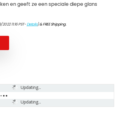
ken en geeft ze een speciale diepe glans
/2022 11:16 PST-
Details
)
&
FREE Shipping
.
Updating...
Updating...