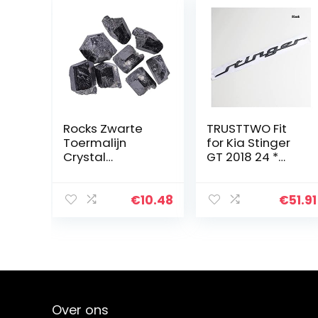
Rocks Zwarte
TRUSTTWO Fit
Toermalijn
for Kia Stinger
Crystal
GT 2018 24 *
Mineraalstenen
355mm brief
100 g voor
logo badge 2.
Polijsten Wire
0T 86311-J5100 /
€
10.48
€
51.91
Wrap Industry
86311J5100
Reiki
Badge Body
HealingRemova
Achterstamp…
ble en…
Over ons