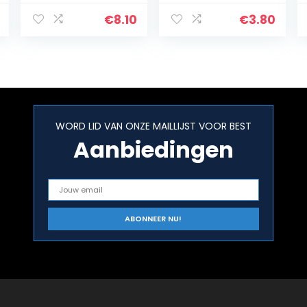
Permanente
pennen voor
Band Pen –
auto’s Miracle
€
8.10
€
3.80
Highlghters
Vanish-pen voor
Fluorescentie
autokrassen –
Kleur Universeel
Repareer…
Past voor Auto
Type…
WORD LID VAN ONZE MAILLIJST VOOR BEST
Aanbiedingen