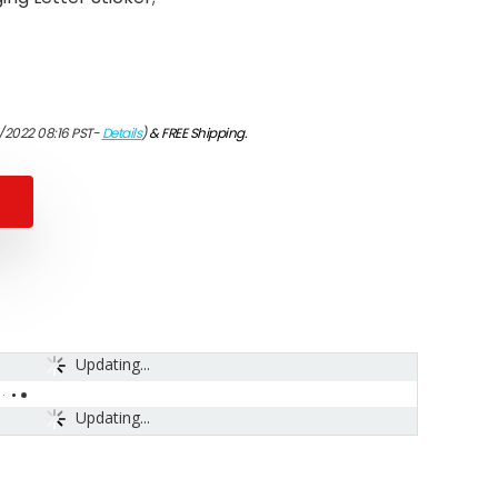
/2022 08:16 PST-
Details
)
&
FREE Shipping
.
Updating...
Updating...