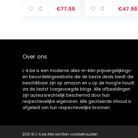
Rechter Deur Zij
116mm Front Grill
Embleem
Badge + 118mm
€
77.56
€
47.96
Naamplaat
Achterste Trunk
Badge Logo
Deksel Embleem
Letters Sticker
Auto Logo…
(Color…
Over ons
L-k.be is een moderne alles-in-één prijsvergelijkings-
en beoordelingswebsite die de beste deals biedt die
beschikbaar zijn op amazon en u op de hoogte houdt
via de laatst toegevoegde blogs. Alle afbeeldingen
zijn auteursrechtelijk beschermd door hun
respectievelijke eigenaren. Alle geciteerde inhoud is
afgeleid van hun respectievelijke bronnen.
2021 © L-k.be Alle rechten voorbehouden