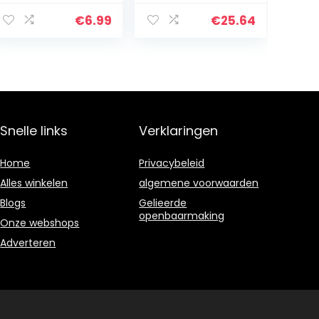
stiften, voor
kunststof,
auto, motorfiets,
rubber,
€
6.99
€
25.64
fietsbanden,
glasvezel, leer
bandenmarkeer
en meer
stift…
Snelle links
Verklaringen
Home
Privacybeleid
Alles winkelen
algemene voorwaarden
Blogs
Gelieerde
openbaarmaking
Onze webshops
Adverteren