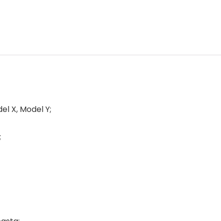
el X, Model Y;
;