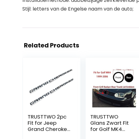
Installatiemethode: dubbelzijdige zelfklevende 
Stijl: letters van de Engelse naam van de auto;
Related Products
TRUSTTWO 2pc
TRUSTTWO
Fit for Jeep
Glans Zwart Fit
Grand Cherokee
for Golf MK4
Front Left
1999-2006