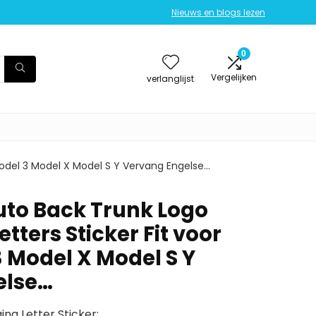
Nieuws en blogs lezen
0
Vergelijken
verlanglijst
Model 3 Model X Model S Y Vervang Engelse…
to Back Trunk Logo
tters Sticker Fit voor
3 Model X Model S Y
else…
ng Letter Sticker;