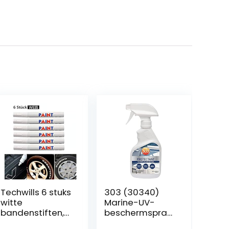
Techwills 6 stuks
303 (30340)
witte
Marine-UV-
bandenstiften,
beschermspray
bandenmarkeer
voor vinyl,