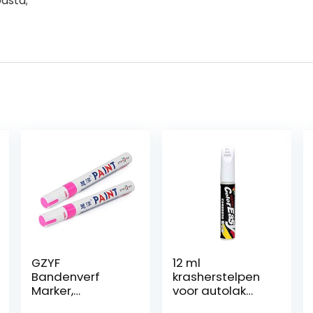
pasta;
GZYF
12 ml
Bandenverf
krasherstelpen
Marker,
voor autolak
Waterdichte
Touch-up