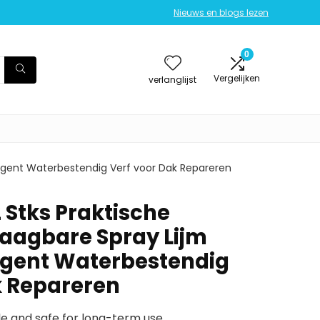
Nieuws en blogs lezen
0
Vergelijken
verlanglijst
Agent Waterbestendig Verf voor Dak Repareren
 Stks Praktische
aagbare Spray Lijm
Agent Waterbestendig
k Repareren
e and safe for long-term use.