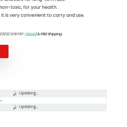
non-toxic, for your health.
it is very convenient to carry and use.
/2022 12:16 PST-
Details
)
&
FREE Shipping
.
Updating...
Updating...