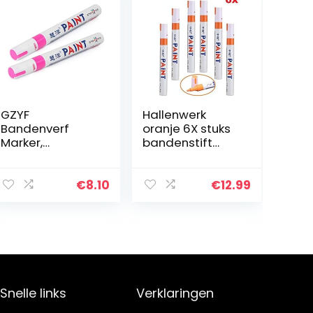
GZYF
Hallenwerk
Bandenverf
oranje 6X stuks
Marker,
bandenstift
Waterdichte
bandenmarker
Permanente
auto, motorfiets,
Band Pen –
fietsbanden
€
8.10
€
12.99
Highlghters
bandenmarkeer
Fluorescentie
stift bandenstift
Kleur Universeel
marker…
Past voor Auto
Type…
Snelle links
Verklaringen