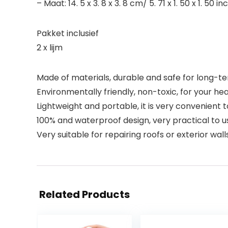
– Maat: 14. 5 x 3. 8 x 3. 8 cm/ 5. 71 x 1. 50 x 1. 50 in
Pakket inclusief
2 x lijm
Made of materials, durable and safe for long-te
Environmentally friendly, non-toxic, for your hea
Lightweight and portable, it is very convenient t
100% and waterproof design, very practical to u
Very suitable for repairing roofs or exterior walls
Related Products