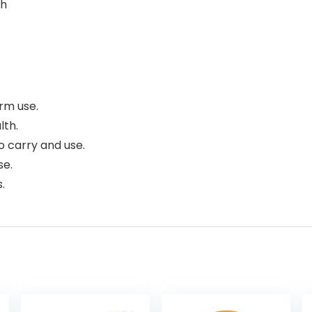
ch
rm use.
lth.
o carry and use.
se.
.