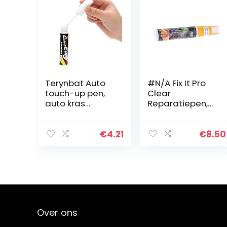
Terynbat Auto
#N/A Fix It Pro
touch-up pen,
Clear
auto kras
Reparatiepen,
reparatie agent,
voor de autolak,
auto verf
transparant
reparatie
€
4.21
€
8.50
speciale doel
auto verf touch-
up pen 4…
Over ons