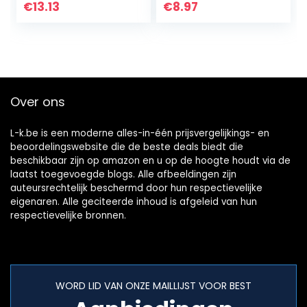
lichte
, draagbare
€
13.13
€
8.97
krasreparatie,
multifunctionele…
auto-
krasreparatieset,
auto…
Over ons
L-k.be is een moderne alles-in-één prijsvergelijkings- en
beoordelingswebsite die de beste deals biedt die
beschikbaar zijn op amazon en u op de hoogte houdt via de
laatst toegevoegde blogs. Alle afbeeldingen zijn
auteursrechtelijk beschermd door hun respectievelijke
eigenaren. Alle geciteerde inhoud is afgeleid van hun
respectievelijke bronnen.
WORD LID VAN ONZE MAILLIJST VOOR BEST