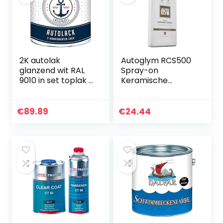
2K autolak
Autoglym RCS500
glanzend wit RAL
Spray-on
9010 in set toplak –
Keramische
zeer dekkend –
Coating autolak
roestwerend –
bescherming, 500
kras- en slagvast
ml
€
89.89
€
24.44
// Hamburger
Lack-Profi…