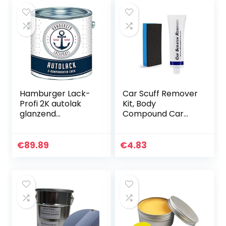
Hamburger Lack-
Car Scuff Remover
Profi 2K autolak
Kit, Body
glanzend
Compound Car
Resedagroen RAL
Scratch Repair Kit,
6011 groen in set
Car Polish Paint Kit,
toplak – zeer
Car Scratch
€
89.89
€
4.83
dekkend –
Removal Kit, Auto
roestwerend –
Scratch…
kras…