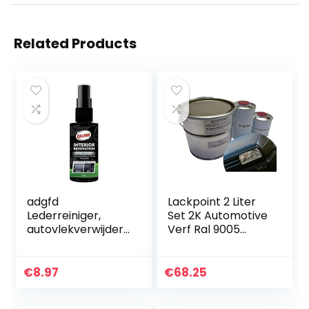
Related Products
adgfd
Lackpoint 2 Liter
Lederreiniger,
Set 2K Automotive
autovlekverwijdera
Verf Ral 9005
ar, auto-reiniger,
Diepe Zwarte
interieurverzorging
Steen Geen
, draagbare
Duidelijke Vernis
€
8.97
€
68.25
multifunctionele…