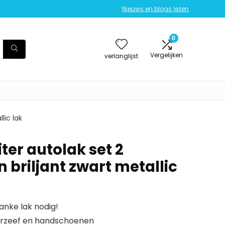
Nieuws en blogs lezen
0
Vergelijken
verlanglijst
lic lak
iter autolak set 2
briljant zwart metallic
anke lak nodig!
eurzeef en handschoenen