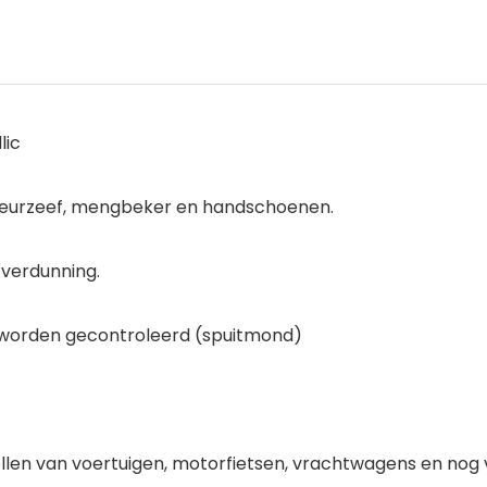
lic
f kleurzeef, mengbeker en handschoenen.
er verdunning.
r worden gecontroleerd (spuitmond)
ollen van voertuigen, motorfietsen, vrachtwagens en nog 