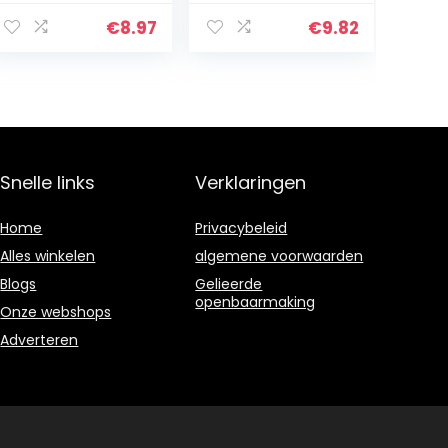
reiniger,
(Coche, Spray,
interieurverzorgi
Zwart, wielvelg,
€
8.97
€
9.82
ng, draagbare
500 ml)
multifunctionele
…
Snelle links
Verklaringen
Home
Privacybeleid
Alles winkelen
algemene voorwaarden
Blogs
Gelieerde
openbaarmaking
Onze webshops
Adverteren