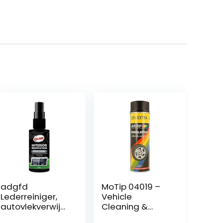
adgfd
MoTip 04019 –
Lederreiniger,
Vehicle
autovlekverwijd
Cleaning &
eraar, auto-
Accessories