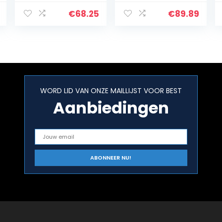
Zwarte Steen
Resedagroen
Geen Duidelijke
RAL 6011 groen in
€
68.25
€
89.89
Vernis
set toplak – zeer
dekkend –
roestwerend –
kras…
WORD LID VAN ONZE MAILLIJST VOOR BEST
Aanbiedingen