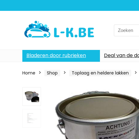
Search
for:
Bladeren door rubrieken
Deal van de d
Home
Shop
Toplaag en heldere lakken