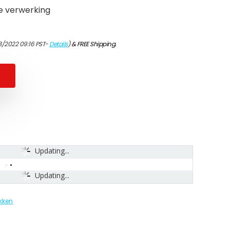
e verwerking
3/2022 09:16 PST-
Details
)
&
FREE Shipping
.
Updating...
Updating...
kken