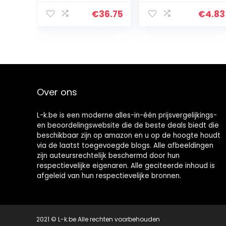
blanke lak trend
Scratch Repair
Kit, Car Polish
€
36.75
€
4.83
Paint Kit, Car
Scratch
Removal Kit,
Auto Scratch…
Over ons
L-k.be is een moderne alles-in-één prijsvergelijkings-
en beoordelingswebsite die de beste deals biedt die
beschikbaar zijn op amazon en u op de hoogte houdt
via de laatst toegevoegde blogs. Alle afbeeldingen
zijn auteursrechtelijk beschermd door hun
respectievelijke eigenaren. Alle geciteerde inhoud is
afgeleid van hun respectievelijke bronnen.
2021 © L-k.be Alle rechten voorbehouden