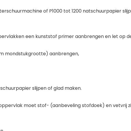
terschuurmachine of P1000 tot 1200 natschuurpapier slij
pervlakken een kunststof primer aanbrengen en let op de
8 mm mondstukgrootte) aanbrengen,
schuurpapier slijpen of glad maken.
oppervlak moet stof- (aanbeveling stofdoek) en vetvrij zi
en