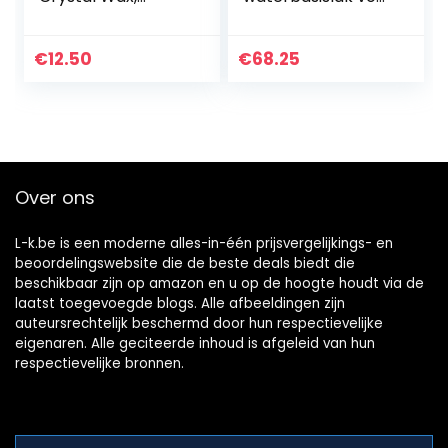
Scratch And Swirl
VW LC9Z zwart
Remover Palm
metallic autolak
Wax, Leather
€
12.50
€
68.25
Cleaner En
Leather
Conditioner…
Over ons
L-k.be is een moderne alles-in-één prijsvergelijkings- en
beoordelingswebsite die de beste deals biedt die
beschikbaar zijn op amazon en u op de hoogte houdt via de
laatst toegevoegde blogs. Alle afbeeldingen zijn
auteursrechtelijk beschermd door hun respectievelijke
eigenaren. Alle geciteerde inhoud is afgeleid van hun
respectievelijke bronnen.