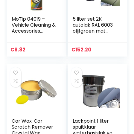
MoTip 04019 –
5 liter set 2K
Vehicle Cleaning &
autolak RAL 6003
Accessories
olijfgroen mat
(Coche, Spray,
geen blanke lak
Zwart, wielvelg,
NVA DDR lak
500 ml)
€
9.82
€
152.20
Car Wax, Car
Lackpoint 1 liter
Scratch Remover
spuitklaar
Crystal Wax,
waterbasislak voor