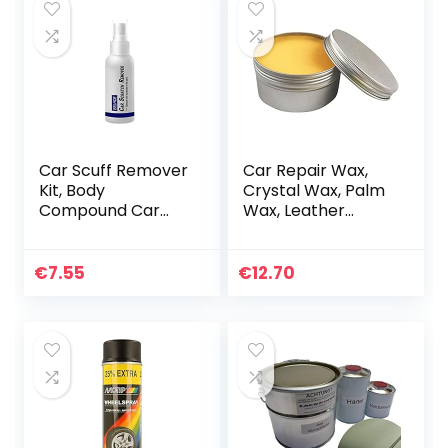
Car Scuff Remover
Car Repair Wax,
Kit, Body
Crystal Wax, Palm
Compound Car
Wax, Leather
Scratch Repair Kit,
Coating, 120ml
Car Polish Paint Kit,
Crystal Wax Palm
Car Scratch
Wax Leather
€
7.55
€
12.70
Removal Kit, Auto
Coating Auto
Scratch…
Krassen…