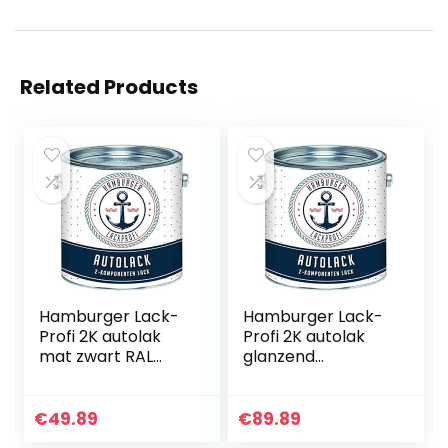
Related Products
Hamburger Lack-
Hamburger Lack-
Profi 2K autolak
Profi 2K autolak
mat zwart RAL
glanzend
9005 zwart in set
Resedagroen RAL
deklak – zeer
6011 groen in set
dekkend –
toplak – zeer
€
49.89
€
89.89
roestwerend –
dekkend –