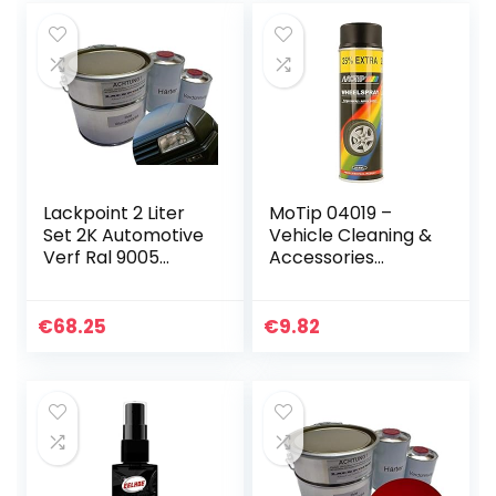
Lackpoint 2 Liter
MoTip 04019 –
Set 2K Automotive
Vehicle Cleaning &
Verf Ral 9005
Accessories
Diepe Zwarte
(Coche, Spray,
Steen Geen
Zwart, wielvelg,
Duidelijke Vernis
500 ml)
€
68.25
€
9.82