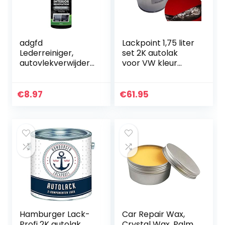
adgfd
Lackpoint 1,75 liter
Lederreiniger,
set 2K autolak
autovlekverwijdera
voor VW kleur
ar, auto-reiniger,
LY3D Y3D
interieurverzorging
Tornadorot
, draagbare
trendlak
€
8.97
€
61.95
multifunctionele…
Hamburger Lack-
Car Repair Wax,
Profi 2K autolak
Crystal Wax, Palm