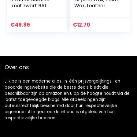
mat zwart RAL
Wax, Leather
9005 zwart in set
Coating, 120ml
deklak – zeer
Crystal Wax Palm
dekkend –
Wax Leather
€
49.89
€
12.70
roestwerend –
Coating Auto
kras- en slagvast…
Krassen…
Over ons
L-k.be is een moderne alles-in-één prijsvergelijkings- en
beoordelingswebsite die de beste deals biedt die
beschikbaar zijn op amazon en u op de hoogte houdt via de
laatst toegevoegde blogs. Alle afbeeldingen zijn
auteursrechtelijk beschermd door hun respectievelijke
eigenaren. Alle geciteerde inhoud is afgeleid van hun
respectievelijke bronnen.