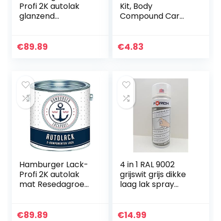
Profi 2K autolak
Kit, Body
glanzend
Compound Car
Resedagroen RAL
Scratch Repair Kit,
6011 groen in set
Car Polish Paint Kit,
toplak – zeer
Car Scratch
€
89.89
€
4.83
dekkend –
Removal Kit, Auto
roestwerend –
Scratch…
kras…
Hamburger Lack-
4 in 1 RAL 9002
Profi 2K autolak
grijswit grijs dikke
mat Resedagroen
laag lak spray
RAL 6011 groen in
spuitbus 400 ml (1)
set toplak – zeer
dekkend –
€
89.89
€
14.99