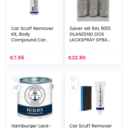
Car Scuff Remover
Zuiver wit RAL 9010
Kit, Body
GLANZEND DOS
Compound Car
LACKSPRAY SPRAY
Scratch Repair Kit,
SPRAYDOSE 400ML
Car Polish Paint Kit,
€ 19,16/L (3)
Car Scratch
€
7.55
€
22.90
Removal Kit, Auto
Scratch…
Hamburger Lack-
Car Scuff Remover