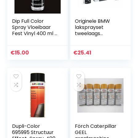
Dip Full Color
Originele BMW
Spray Vloeibaar
laksprayset
Fest Vinyl 400 ml –
tweelaags
zwart
Alpinweiss III – 300
2x150ml
€
15.00
€
25.41
Dupli-Color
Förch Caterpillar
695995 Structuur
GEEL