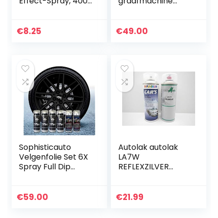
Effect-Spray, 400
graafmachine
ml, Zwart Mat
boommachine lak
lak spray spray
spuitbus 400ML
€
8.25
€
49.00
(6)
Sophisticauto
Autolak autolak
Velgenfolie Set 6X
LA7W
Spray Full Dip
REFLEXZILVER
Zwart met Matt
METALLIC
Top Coat
LACKSPRAY Spray
SPRAYDOSE (2)
€
59.00
€
21.99